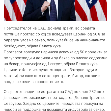
Претседателот на САД, Доналд Трамп, во средата
потпиша проглас со кој се воведуваат царини од 50% за
одреден увоз на бакар, повикувајќи се на националната
безбедност, објави Белата куќа.
Прогласот воведува царинска давачка од 50 проценти за
полупроизводи и деривати од бакар со висока содржина
на бакар, почнувајќи од 1 август, објави Белата куќа.
Царините ќе ги исклучат отпадните бакарни руди и
материјали како што се концентрати, бигор, катоди и
аноди, се вели во соопштението.
Овој потег следи по истрагата на САД по член 232 што
ја нареди американскиот претседател Доналд Трамп во
февруари. Заедно со царините, наредбата повикува на
чекори за поддршка на домашната индустрија за бакар,