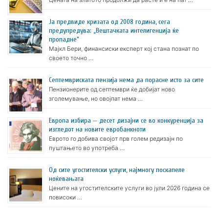
Ја предвиде кризата од 2008 година, сега
предупредува: „Вештачката интелигенција ќе
пропадне“
Мајкл Бери, финансиски експерт кој стана познат по
своето точно …
Септемвриската пензија нема да порасне исто за сите
Пензионерите од септември ќе добијат ново
зголемување, но овојпат нема …
Европа избира — десет дизајни се во конкуренција за
изгледот на новите евробанкноти
Еврото го добива својот прв голем редизајн по
пуштањето во употреба …
Oд сите угостителски услуги, најмногу поскапеле
ноќевањата
Цените на угостителските услуги во јули 2026 година се
повисоки …