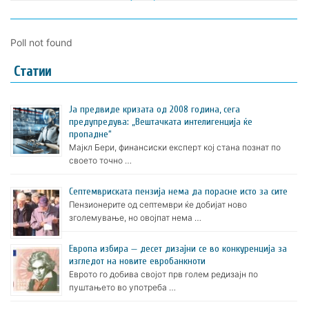
Poll not found
Статии
Ја предвиде кризата од 2008 година, сега
предупредува: „Вештачката интелигенција ќе
пропадне“
Мајкл Бери, финансиски експерт кој стана познат по
своето точно …
Септемвриската пензија нема да порасне исто за сите
Пензионерите од септември ќе добијат ново
зголемување, но овојпат нема …
Европа избира — десет дизајни се во конкуренција за
изгледот на новите евробанкноти
Еврото го добива својот прв голем редизајн по
пуштањето во употреба …