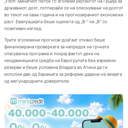
„Fitch“ минатиот петок го зголеми рејтингот на Грција за
државниот долг, потпирајќи се на олеснување на долгот
во текот на оваа година и на прогнозираниот економски
раст. Евалуацијата беше оценета од „В-“ на „В“ со
позитивен изглед.
Трите зголемени прогнози доаѓаат откако беше
финализирана проверката за напредок на грчката
спасувачка програма и покрај фактот дека на
неодамнешната средба на Еврогрупата беа изразени
резерви и беше условена Владата во Атина да ги
исполни две од барањата за реформи дадени на земјата
од меѓународните доверители.