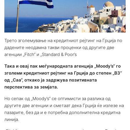
Трето зголемување на кредитниот рејтинг на Грција по
дадените неодамна такви проценки од другите две
агенции „Fitch“ и „Standard & Poor’s
Така и овај пак меѓународната агенција „Moody’s“ го
зголеми кредитниот рејтинг на Грција до степен „В3“
од „Саа“, откако ја задржува позитивната
перспектива за земјата.
Но сепак од „Moody’s“ се оптимисти за разлика од
другите две агенции и сметаат дека Грција ќе излезе на
пазарите, без да и е потребна дополнителна кредитна
линија.