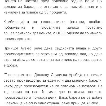
Цената на нафтата пред половина година беше 107
долари за барел, но оттогаш е во постојан пад и е
намалена за повеќе од 56 проценти.
Комбинацијата на геополитички фактори, слабата
побарувачка и глобалните залихи постојано
вршеа притисок врз цените, а ОПЕК одбива да го намали
производството.
Принцот Avaled рече дека саудиската влада и други
производителите се затечени од таквиод пад, но дека
стратегијата да се остане на исто ниво на производство
е добра.
“Тоа е паметно. Доколку Саудиска Арабија го намали
своето производство за еден или два милиони барели,
некој друг производител ќе ги пласира на пазарот. На
тој начин за нас ќе има две негативи, пониско
производство и пониски цени. Вака, барем ќе се добие
шлаканица на само една страна”, рече принцот Alvaled.