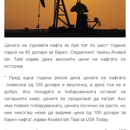
Цената на суровата нафта за прв пат по шест години
падна на 45 долари за барел. Саудискиот принц Alvaled
bin Talal изјави дека високите цени на нафтата се
историја.
” Пред една година реков дека цената на нафтата
повисока од 100 долари е вештачка, и дека тоа не е
добро. Ако понудата и побарувачката останат на
сегашното ниво, цените ќе продолжат да паѓаат. Ако
има повеќе побарувачката, цената логично ќе расте, но
ние никогаш нема да видиме цена од 100 долари за
барел нафта”, изјави Alvaled bin Talal за USA Today.