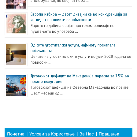
зголемување, но овојпат нема …
Европа избира — десет дизајни се во конкуренција за
изгледот на новите евробанкноти
Еврото го добива својот прв голем редизајн по
пуштањето во употреба …
Oд сите угостителски услуги, најмногу поскапеле
ноќевањата
Цените на угостителските услуги во јули 2026 година се
повисоки …
Трговскиот дефицит на Македонија порасна за 7,5% во
првото полугодие
Трговскиот дефицит на Северна Македонија во првите
шест месеци од …
Почетна
Услови за Користење
За Нас
Прашања