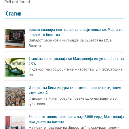
Poll not found
Статии
Брисел планира нов данок за онлајн коцкање, Малта се
закани со блокада
Западот бара нови милијарди за буџетот на ЕУ, а
Валета …
Стапката на инфлација во Македонија во јули забави на
2,3%
Индексот на трошоците на животот во јули 2026 година
во …
Извозот на Кина во јули ги надмина проценките, голем
удел има AI
Извозот на Кина порасна повеќе од очекуваното во
јули, иако …
Европа со минимални плати над 2.000 евра, Македонија
при дното на листата
Најновите податоци на „Евростат“ покажуваат големи