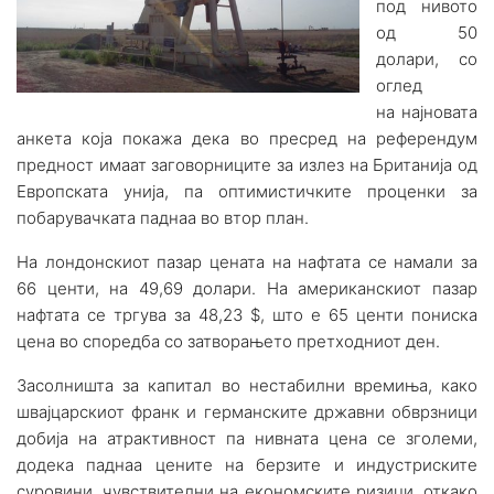
под нивото
од 50
долари, со
оглед
на најновата
анкета која покажа дека во пресред на референдум
предност имаат заговорниците за излез на Британија од
Европската унија, па оптимистичките проценки за
побарувачката паднаа во втор план.
На лондонскиот пазар цената на нафтата се намали за
66 центи, на 49,69 долари. На американскиот пазар
нафтата се тргува за 48,23 $, што е 65 центи пониска
цена во споредба со затворањето претходниот ден.
Засолништа за капитал во нестабилни времиња, како
швајцарскиот франк и германските државни обврзници
добија на атрактивност па нивната цена се зголеми,
додека паднаа цените на берзите и индустриските
суровини, чувствителни на економските ризици, откако