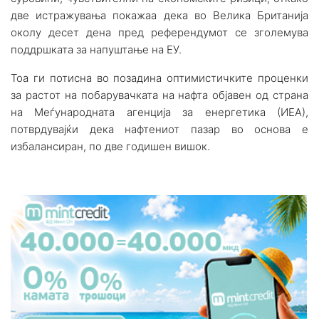
две истражувања покажаа дека во Велика Британија
околу десет дена пред референдумот се зголемува
поддршката за напуштање на ЕУ.
Тоа ги потисна во позадина оптимистичките проценки
за растот на побарувачката на нафта објавен од страна
на Меѓународната агенција за енергетика (ИЕА),
потврдувајќи дека нафтениот пазар во основа е
избалансиран, по две годишен вишок.