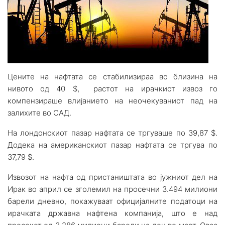
Цените на нафтата се стабилизираа во близина на
нивото од 40 $, растот на ирачкиот извоз го
компензираше влијанието на неочекуваниот пад на
залихите во САД.
На лондонскиот пазар нафтата се тргуваше по 39,87 $.
Додека на американскиот пазар нафтата се тргува по
37,79 $.
Извозот на нафта од пристаништата во јужниот дел на
Ирак во април се зголемил на просечни 3.494 милиони
барели дневно, покажуваат официјалните податоци на
ирачката државна нафтена компанија, што е над