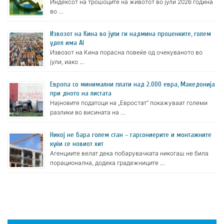
Индексот на трошоците на животот во јули 2026 година
во …
Извозот на Кина во јули ги надмина проценките, голем
удел има AI
Извозот на Кина порасна повеќе од очекуваното во
јули, иако …
Европа со минимални плати над 2.000 евра, Македонија
при дното на листата
Најновите податоци на „Евростат“ покажуваат големи
разлики во висината на …
Никој не бара голем стан – гарсониерите и монтажните
куќи се новиот хит
Агенциите велат дека побарувачката никогаш не била
порационална, додека градежниците …