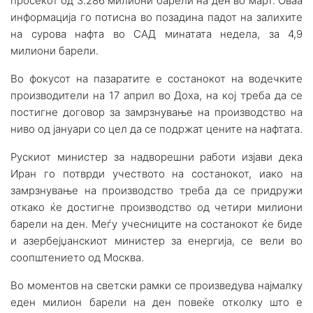
просекот од 3.286 милиони барели на ден во март. Оваа
информација го потисна во позадина падот на залихите
на сурова нафта во САД минатата недела, за 4,9
милиони барели.
Во фокусот на пазаратите е состанокот на водечките
производители на 17 април во Доха, на кој треба да се
постигне договор за замрзнување на производство на
ниво од јануари со цел да се подржат цените на нафтата.
Рускиот министер за надворешни работи изјави дека
Иран го потврди учеството на состанокот, иако на
замрзнување на производство треба да се придружи
откако ќе достигне производство од четири милиони
барели на ден. Меѓу учесниците на состанокот ќе биде
и азербејџанскиот министер за енергија, се вели во
соопштението од Москва.
Во моментов на светски рамки се произведува најмалку
еден милион барели на ден повеќе отколку што е