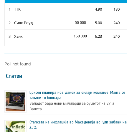
Poll not found
Статии
Брисел планира нов данок за онлајн коцкање, Малта се
закани со блокада
Западот бара нови милијарди за буџетот на ЕУ, а
Валета …
Стапката на инфлација во Македонија во јули забави на
2,3%