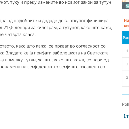
нот, туку и преку измените во новиот закон за тутун
една од најдобрите и додаде дека откупот финишира
 217,5 денари за килограм, а тутунот, како што кажа,
е четврта класа.
твото, како што кажа, се прават во согласност со
а Владата ќе ја прифати забелешката на Светската
а помалку тутун, за што, како што кажа, со пари од
ренамена на земјоделското земјиште засадено со
Pol
Ст