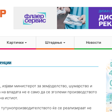
Картички
Штедење
Новости
венции
, изјави министерот за земјоделство, шумарство и
на владата не е само да се зголеми производството
на истиот.
а тутунопроизводителството ќе се реализираат не