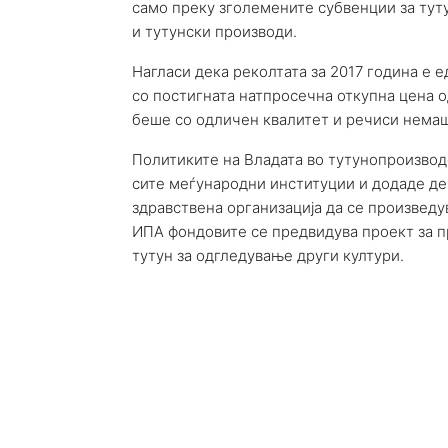
само преку зголемените субвенции за туту
и тутунски производи.
Нагласи дека реколтата за 2017 година е 
со постигната натпросечна откупна цена од
беше со одличен квалитет и речиси немаш
Политиките на Владата во тутунопроизводс
сите меѓународни институции и додаде дек
здравствена организација да се произведув
ИПА фондовите се предвидува проект за п
тутун за одгледување други култури.