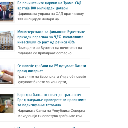
По поништените царини на Трамп, САД
вратија 100 милијарди долари
Царинската управа на САД врати околу
100 милијарди долари на …
Министерството за финансии: Буџетските
приходи пораснаа за 9,3%, капиталните
инвестиции со раст од речиси 40%
Приходите во Буџетот од почетокот на
годината се прибираат согласно …
Сè повеќе граѓани на ЕУ купуваат билети
преку интернет
Граѓаните на Европската Унија сè повеќе
купуваат билети за концерти, …
Народна банка со совет до граѓаните:
Пред патување проверете ги провизиите
за подигнување готовина
Народната банка на Република Северна
Македонија ги советува граѓаните кои …