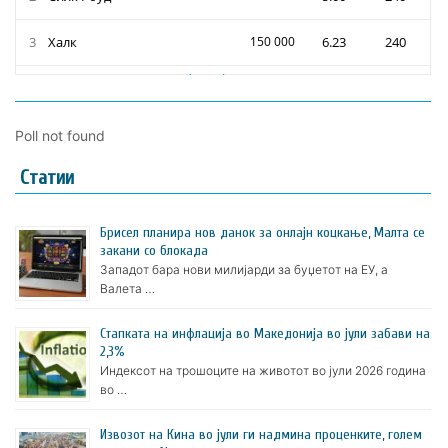
Poll not found
Статии
Брисел планира нов данок за онлајн коцкање, Малта се
закани со блокада
Западот бара нови милијарди за буџетот на ЕУ, а
Валета …
Стапката на инфлација во Македонија во јули забави на
2,3%
Индексот на трошоците на животот во јули 2026 година
во …
Извозот на Кина во јули ги надмина проценките, голем