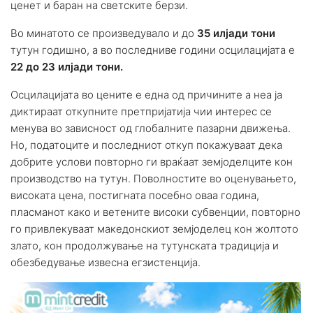
ценет и баран на светските берзи.
Во минатото се произведувало и до
35 илјади тони
тутун годишно, а во последниве години осцилацијата е
22 до 23 илјади тони.
Осцилацијата во цените е една од причините а неа ја
диктираат откупните претпријатија чии интерес се
менува во зависност од глобалните пазарни движења.
Но, податоците и последниот откуп покажуваат дека
добрите услови повторно ги враќаат земјоделците кон
производство на тутун. Поволностите во оценувањето,
високата цена, постигната посебно оваа година,
пласманот како и ветените високи субвенции, повторно
го привлекуваат македонскиот земјоделец кон жолтото
злато, кон продолжување на тутунската традиција и
обезбедување извесна егзистенција.