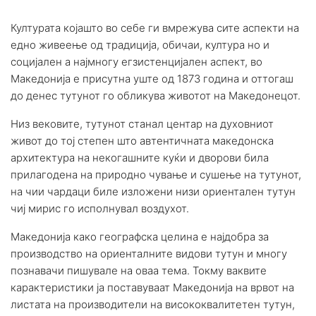
Културата којашто во себе ги вмрежува сите аспекти на
едно живеење од традиција, обичаи, култура но и
социјален а најмногу егзистенцијален аспект, во
Македонија е присутна уште од 1873 година и оттогаш
до денес тутунот го обликува животот на Македонецот.
Низ вековите, тутунот станал центар на духовниот
живот до тој степен што автентичната македонска
архитектура на некогашните куќи и дворови била
прилагодена на природно чување и сушење на тутунот,
на чии чардаци биле изложени низи ориентален тутун
чиј мирис го исполнувал воздухот.
Македонија како географска целина е најдобра за
производство на ориенталните видови тутун и многу
познавачи пишувале на оваа тема. Токму ваквите
карактеристики ја поставуваат Македонија на врвот на
листата на производители на висококвалитетен тутун,