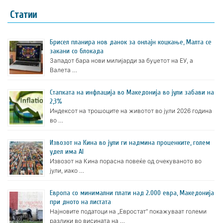
Статии
Брисел планира нов данок за онлајн коцкање, Малта се
закани со блокада
Западот бара нови милијарди за буџетот на ЕУ, а
Валета …
Стапката на инфлација во Македонија во јули забави на
2,3%
Индексот на трошоците на животот во јули 2026 година
во …
Извозот на Кина во јули ги надмина проценките, голем
удел има AI
Извозот на Кина порасна повеќе од очекуваното во
јули, иако …
Европа со минимални плати над 2.000 евра, Македонија
при дното на листата
Најновите податоци на „Евростат“ покажуваат големи
разлики во висината на …