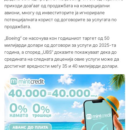
приходи доаѓаат од продажбата на комерцијални
авиони, многу од инвеститорите ја игнорирале
потенцијалната корист од договорите за услугата по
продажбата.
„Boeing“ се насочува кон годишниот таргет од 50
милијарди долари од договори за услуги до 2025-та
година, а според „UBS“ доказите покажуваат дека до
средината на следната деценија овие услуги може да
достигнат вредности меѓу 35 и 40 милијарди долари.