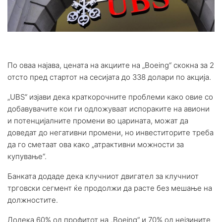
По оваа најава, цената на акциите на „Boeing“ скокна за 2
отсто пред стартот на сесијата до 338 долари по акција.
„UBS“ изјави дека краткорочните проблеми како овие со
добавувачите кои ги одложуваат испораките на авиони
и потенцијалните промени во царината, можат да
доведат до негативни промени, но инвеститорите треба
да го сметаат ова како „атрактивни можности за
купување“.
Банката додаде дека клучниот двигател за клучниот
трговски сегмент ќе продолжи да расте без мешање на
должностите.
Додека 60% од профитот на „Boeing“ и 70% од нејзините