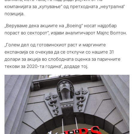
компанијата за „купување“ од претходната „неутрална“
позиција.
„Веруваме дека акциите на „Boeing“ носат најдобар
пораст во секторот“, изјави аналитичарот Мајлс Волтон.
„Голем дел од готовинскиот раст и маргините
експанзија се очекува да се отклучи со нашите 31
долари за акција во слободната оценка за паричните
текови за 2020-та година“, додаде тој.