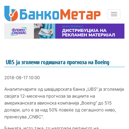
UBS ја зголеми годишната прогноза на Boeing
2018-08-17 10:00
Аналитичарите од швајцарската банка „UBS“ ја зголемија
својата 12-месечна прогноза за акциите на
американската авионска компанија „Boeing“ до 515
долари, што е за над 50% повеќе од сегашното ниво,
пренесува „CNBC“.
Банката, исто така, го надгради рејтингот на