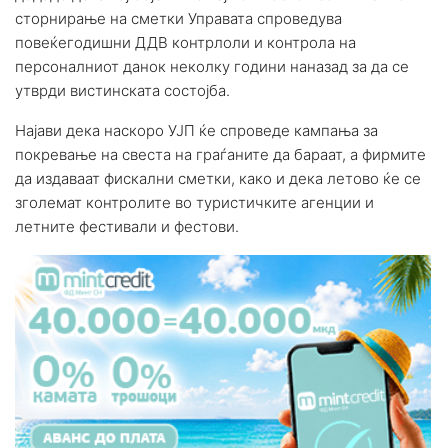
сторнирање на сметки Управата спроведува
повеќегодишни ДДВ контрлоли и контрола на
персоналниот данок неколку години наназад за да се
утврди вистинската состојба.
Најави дека наскоро УЈП ќе спроведе кампања за
покревање на свеста на граѓаните да бараат, а фирмите
да издаваат фискални сметки, како и дека летово ќе се
зголемат контролите во туристичките агенции и
летните фестивали и фестови.