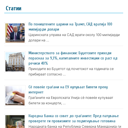
Статии
По поништените царини на Трамп, САД вратија 100
милијарди долари
Царинската управа на САД врати околу 100 милијарди
долари на …
Министерството за финансии: Буџетските приходи
пораснаа за 9,3%, капиталните инвестиции со раст од
речиси 40%
Приходите во Буџетот од почетокот на годината се
прибираат согласно …
Сè повеќе граѓани на ЕУ купуваат билети преку
интернет
Граѓаните на Европската Унија сè повеќе купуваат
билети за концерти, …
Народна банка со совет до граѓаните: Пред патување
проверете ги провизиите за подигнување готовина
Народната банка на Република Северна Македонија ги