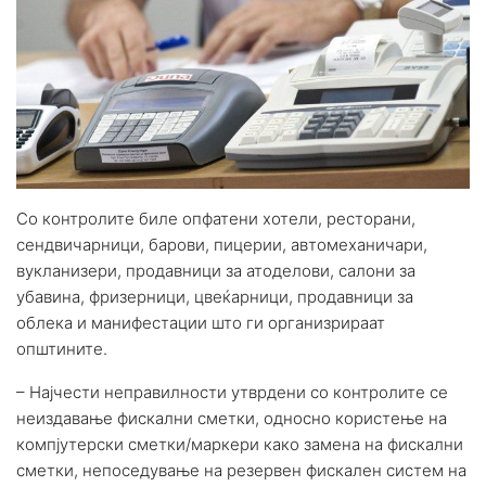
Со контролите биле опфатени хотели, ресторани,
сендвичарници, барови, пицерии, автомеханичари,
вукланизери, продавници за атоделови, салони за
убавина, фризерници, цвеќарници, продавници за
облека и манифестации што ги организрираат
општините.
– Најчести неправилности утврдени со контролите се
неиздавање фискални сметки, односно користење на
компјутерски сметки/маркери како замена на фискални
сметки, непоседување на резервен фискален систем на