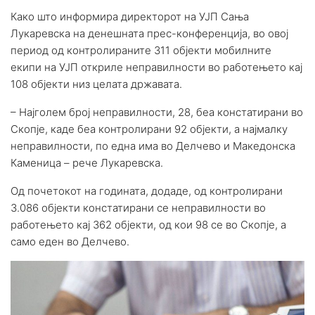
Како што информира директорот на УЈП Сања
Лукаревска на денешната прес-конференција, во овој
период од контролираните 311 објекти мобилните
екипи на УЈП откриле неправилности во работењето кај
108 објекти низ целата државата.
– Најголем број неправилности, 28, беа констатирани во
Скопје, каде беа контролирани 92 објекти, а најмалку
неправилности, по една има во Делчево и Македонска
Каменица – рече Лукаревска.
Од почетокот на годината, додаде, од контролирани
3.086 објекти констатирани се неправилности во
работењето кај 362 објекти, од кои 98 се во Скопје, а
само еден во Делчево.