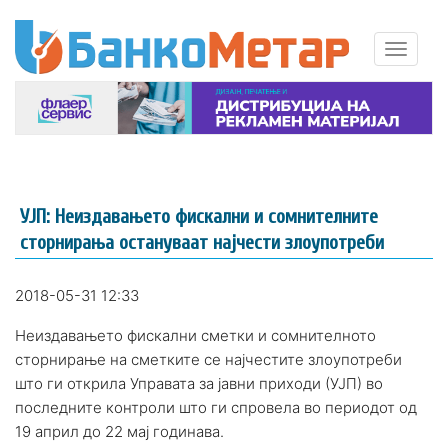
УЈП: Неиздавањето фискални и сомнителните
сторнирања остануваат најчести злоупотреби
2018-05-31 12:33
Неиздавањето фискални сметки и сомнителното
сторнирање на сметките се најчестите злоупотреби
што ги открила Управата за јавни приходи (УЈП) во
последните контроли што ги спровела во периодот од
19 април до 22 мај годинава.