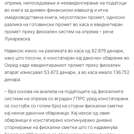
опрема, непоседување и неевидентирање на податоци
во книга за дневен финансиски извештај и итна
смедководствена книга, неусогласен промет, односно
разлика на готовински промет во каса и евиднетиран
промет преку фискален систем на опрема – рече
Лукаревска.
Највисок износ на разликата во каса од 82.879 денари,
како што посочи, е констатиран кај даночен обврзник во
Охрид каде евидентираниот промет преку фискален
апарат изнесувал 53.873 денари, а во каса имало 136.752
денара.
– Врз основа на анализа на податоците од фискалните
системи на опрема со вграден ГПРС уред констатирани
се состојби со голем број на сторни фискални сметки
кај некои даночни обврзници. Кај некои од овие
обврзници е констатирано континуирано дневно
сторнирање на фискални сметки што го надминува