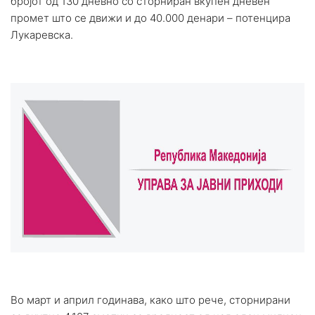
бројот од 130 дневно со сторниран вкупен дневен
промет што се движи и до 40.000 денари – потенцира
Лукаревска.
Во март и април годинава, како што рече, сторнирани