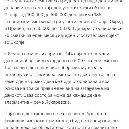
се вкупно 4.127 сметки со вредност од над еден милион
денари и тоа само кај еден угостителски објект во
Скопје, од 100.000 до 500.000 денари има 185
сторнирани сметки кај три угостители во Скопје, Охрид
и Прилеп, а од 50.000 до 100.000 денари сторнирани се
76 сметки за еден месец кај еден угостителски објект
во Скопје.
– Вкупно во март и април кај 144 најчесто помали
даночни обврзници утврдени се 5.097 сторни сметки.
Тоа значи дека даночниот обврзник му дава на
потрошувачот фискална сметка, но доколку тој не ја
земе оди на ризик дека ќе биде сторнирана и врз
основа на тоа се прави еден вид на затајување на
данокот. Оваа состојба може да кажам дека е
алармантна – рече Лукаревска.
Појасни дека законски не е ограничен бројот на
фискални сметки што можат да бидат сторнирани, но
додаде дека кај објектите кај кои постои сомнително