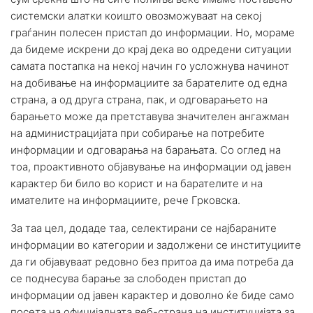
системски алатки коишто овозможуваат на секој
граѓанин полесен пристап до информации. Но, мораме
да бидеме искрени до крај дека во одредени ситуации
самата постапка на некој начин го усложнува начинот
на добивање на информациите за барателите од една
страна, а од друга страна, пак, и одговарањето на
барањето може да претставува значителен ангажман
на администрацијата при собирање на потребите
информации и одговарања на барањата. Со оглед на
тоа, проактивното објавување на информации од јавен
карактер би било во корист и на барателите и на
имателите на информациите, рече Грковска.
За таа цел, додаде таа, селектирани се најбараните
информации во категории и задолжени се институциите
да ги објавуваат редовно без притоа да има потреба да
се поднесува барање за слободен пристап до
информации од јавен карактер и доволно ќе биде само
посета на официјалната веб-страна на институцијата за