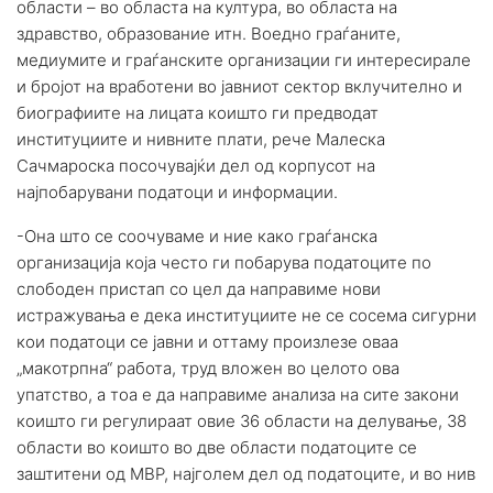
области – во областа на култура, во областа на
здравство, образование итн. Воедно граѓаните,
медиумите и граѓанските организации ги интересирале
и бројот на вработени во јавниот сектор вклучително и
биографиите на лицата коишто ги предводат
институциите и нивните плати, рече Малеска
Сачмароска посочувајќи дел од корпусот на
најпобарувани податоци и информации.
-Она што се соочуваме и ние како граѓанска
организација која често ги побарува податоците по
слободен пристап со цел да направиме нови
истражувања е дека институциите не се сосема сигурни
кои податоци се јавни и оттаму произлезе оваа
„макотрпна“ работа, труд вложен во целото ова
упатство, а тоа е да направиме анализа на сите закони
коишто ги регулираат овие 36 области на делување, 38
области во коишто во две области податоците се
заштитени од МВР, најголем дел од податоците, и во нив