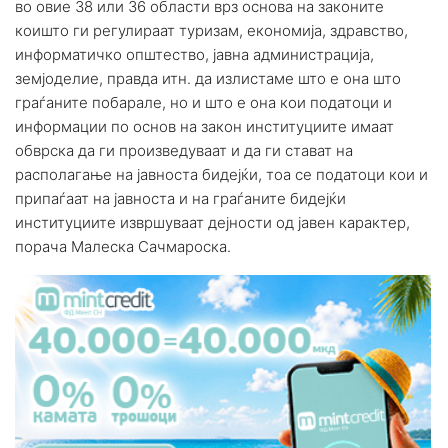
во овие 38 или 36 области врз основа на законите
коишто ги регулираат туризам, економија, здравство,
информатичко општество, јавна администрација,
земјоделие, правда итн. да излистаме што е она што
граѓаните побарале, но и што е она кои податоци и
информации по основ на закон институциите имаат
обврска да ги произведуваат и да ги стават на
располагање на јавноста бидејќи, тоа се податоци кои и
припаѓаат на јавноста и на граѓаните бидејќи
институциите извршуваат дејности од јавен карактер,
порача Малеска Сачмароска.