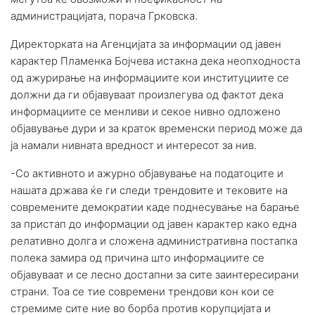
администрацијата, порача Грковска.
Директорката на Агенцијата за информации од јавен
карактер Пламенка Бојчева истакна дека неопходноста
од ажурирање на информациите кои институциите се
должни да ги објавуваат произлегува од фактот дека
информациите се менливи и секое нивно одложено
објавување дури и за краток временски период може да
ја намали нивната вредност и интересот за нив.
-Со активното и ажурно објавување на податоците и
нашата држава ќе ги следи трендовите и тековите на
современите демократии каде поднесување на барање
за пристап до информации од јавен карактер како една
релативно долга и сложена административна постапка
полека замира од причина што информациите се
објавуваат и се лесно достапни за сите заинтересирани
страни. Тоа се тие современи трендови кон кои се
стремиме сите ние во борба против корупцијата и