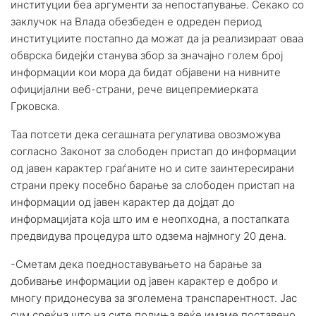
институции беа аргументи за непостапување. Секако со
заклучок на Влада обезбеден е одреден период
институциите постапно да можат да ја реализираат оваа
обврска бидејќи станува збор за значајно голем број
информации кои мора да бидат објавени на нивните
официјални веб-страни, рече вицепремиерката
Грковска.
Таа потсети дека сегашната регулатива овозможува
согласно Законот за слободен пристап до информации
од јавен карактер граѓаните но и сите заинтересирани
страни преку посебно барање за слободен пристап на
информации од јавен карактер да дојдат до
информацијата која што им е неопходна, а постапката
предвидува процедура што одзема најмногу 20 дена.
-Сметам дека поедноставувањето на барање за
добивање информации од јавен карактер е добро и
многу придонесува за зголемена транспарентност. Јас
сум среќна што на сите полиња веќе имаме поставено