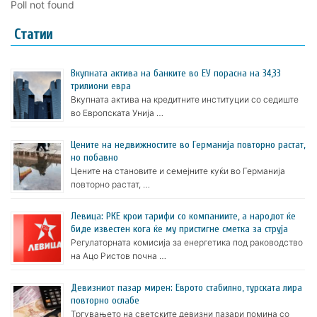
Poll not found
Статии
Вкупната актива на банките во ЕУ порасна на 34,33
трилиони евра
Вкупната актива на кредитните институции со седиште
во Европската Унија …
Цените на недвижностите во Германија повторно растат,
но побавно
Цените на становите и семејните куќи во Германија
повторно растат, …
Левица: РКЕ крои тарифи со компаниите, а народот ќе
биде известен кога ќе му пристигне сметка за струја
Регулаторната комисија за енергетика под раководство
на Ацо Ристов почна …
Девизниот пазар мирен: Еврото стабилно, турската лира
повторно ослабе
Тргувањето на светските девизни пазари помина со