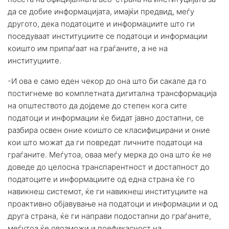
да се добие информацијата, имајќи предвид, меѓу
другото, дека податоците и информациите што ги
поседуваат институциите се податоци и информации
коишто им припаѓаат на граѓаните, а не на
институциите.
-И ова е само еден чекор до она што би сакале да го
постигнеме во комплетната дигитална трансформација
на општеството да дојдеме до степен кога сите
податоци и информации ќе бидат јавно достапни, се
разбира освен оние коишто се класифицирани и оние
кои што можат да ги повредат личните податоци на
граѓаните. Меѓутоа, оваа меѓу мерка до она што ќе не
доведе до целосна транспарентност и достапност до
податоците и информациите од една страна ќе го
навикнеш системот, ќе ги навикнеш институциите на
проактивно објавување на податоци и информации и од
друга страна, ќе ги направи подостапни до граѓаните,
меѓутоа ќе овозможи и поефикасност на