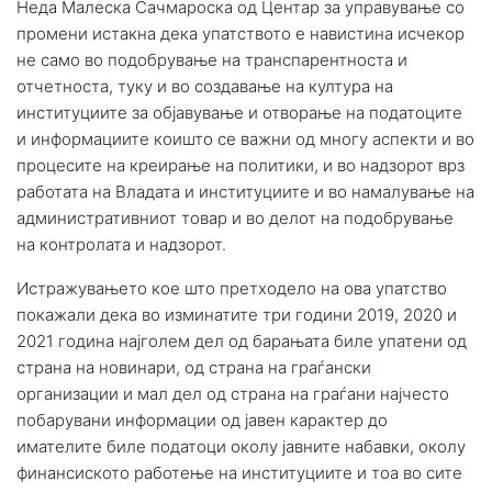
Неда Малеска Сачмароска од Центар за управување со
промени истакна дека упатството е навистина исчекор
не само во подобрување на транспарентноста и
отчетноста, туку и во создавање на култура на
институциите за објавување и отворање на податоците
и информациите коишто се важни од многу аспекти и во
процесите на креирање на политики, и во надзорот врз
работата на Владата и институциите и во намалување на
административниот товар и во делот на подобрување
на контролата и надзорот.
Истражувањето кое што претходело на ова упатство
покажали дека во изминатите три години 2019, 2020 и
2021 година најголем дел од барањата биле упатени од
страна на новинари, од страна на граѓански
организации и мал дел од страна на граѓани најчесто
побарувани информации од јавен карактер до
имателите биле податоци околу јавните набавки, околу
финансиското работење на институциите и тоа во сите