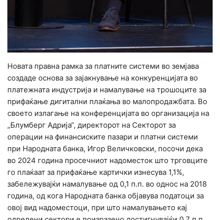
Новата правна рамка за платните системи во земјава
создаде основа за зајакнување на конкуренцијата во
платежната индустрија и намалување на трошоците за
прифаќање дигитални плаќања во малопродажбата. Во
своето излагање на конференцијата во организација на
„Блумберг Адрија“, директорот на Секторот за
операции на финансиските пазари и платни системи
при Народната банка, Игор Величковски, посочи дека
во 2024 година просечниот надоместок што трговците
го плаќаат за прифаќање картички изнесува 1,1%,
забележувајќи намалување од 0,1 п.п. во однос на 2018
година, од кога Народната банка објавува податоци за
овој вид надоместоци, при што намалувањето кај
одредени сектори е поизразено достигнувајќи 0.7 п.п.