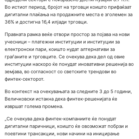
Во истиот период, бројот на трговци коишто прифаќаат
дигитални плаќања на продажните места е зголемен за
36% и достигна 16,4 илјади трговци.
Правната рамка веќе отвори простор за појава на нови
учесници – платежни институции и институции за
електронски пари, коишто нудат алтернативи за
граѓаните и трговците. Се очекува дека дел од овие
институции наскоро ќе понудат иновативни решенија во
земјава, во согласност со светските трендови во
финтек-секторот.
Во контекст на очекувањата за следните 3 до 5 години,
Величковски истакна дека финтек-решенијата ќе
извршат голема промена.
„Се очекува дека финтек-компаниите ќе понудат
дигитални паричници, коишто ќе овозможат побрзи и
поевтини трансакции, нови начини на иницирање