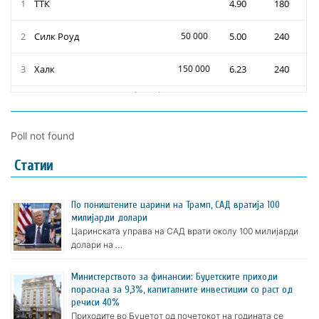
Poll not found
Статии
По поништените царини на Трамп, САД вратија 100
милијарди долари
Царинската управа на САД врати околу 100 милијарди
долари на …
Министерството за финансии: Буџетските приходи
пораснаа за 9,3%, капиталните инвестиции со раст од
речиси 40%
Приходите во Буџетот од почетокот на годината се