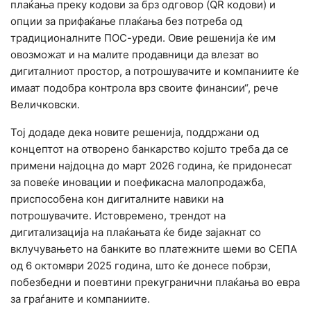
плаќања преку кодови за брз одговор (QR кодови) и
опции за прифаќање плаќања без потреба од
традиционалните ПОС-уреди. Овие решенија ќе им
овозможат и на малите продавници да влезат во
дигиталниот простор, а потрошувачите и компаниите ќе
имаат подобра контрола врз своите финансии“, рече
Величковски.
Тој додаде дека новите решенија, поддржани од
концептот на отворено банкарство којшто треба да се
примени најдоцна до март 2026 година, ќе придонесат
за повеќе иновации и поефикасна малопродажба,
приспособена кон дигиталните навики на
потрошувачите. Истовремено, трендот на
дигитализација на плаќањата ќе биде зајакнат со
вклучувањето на банките во платежните шеми во СЕПА
од 6 октомври 2025 година, што ќе донесе побрзи,
побезбедни и поевтини прекугранични плаќања во евра
за граѓаните и компаниите.