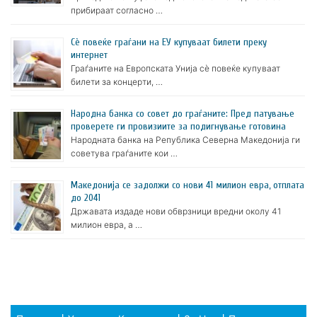
прибираат согласно …
Сè повеќе граѓани на ЕУ купуваат билети преку
интернет
Граѓаните на Европската Унија сè повеќе купуваат
билети за концерти, …
Народна банка со совет до граѓаните: Пред патување
проверете ги провизиите за подигнување готовина
Народната банка на Република Северна Македонија ги
советува граѓаните кои …
Македонија се задолжи со нови 41 милион евра, отплата
до 2041
Државата издаде нови обврзници вредни околу 41
милион евра, а …