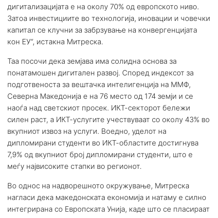
дигитализацијата е на околу 70% од европското ниво.
Затоа инвестициите во технологија, иновации и човечки
капитал се клучни за забрзување на конвергенцијата
кон ЕУ“, истакна Митреска.
Таа посочи дека земјава има солидна основа за
понатамошен дигитален развој. Според индексот за
подготвеноста за вештачка интелигенција на ММФ,
Северна Македонија е на 7
6
место од 174 земји и се
наоѓа над светскиот просек. ИКТ-секторот бележи
силен раст, а ИКТ-услугите учествуваат со околу 43% во
вкупниот извоз на услуги. Воедно, уделот на
дипломирани студенти во ИКТ-областите достигнува
7,9% од вкупниот број дипломирани студенти, што е
меѓу највисоките стапки во регионот.
Во однос на надворешното окружување, Митреска
нагласи дека македонската економија и натаму е силно
интегрирана со Европската Унија, каде што се пласираат