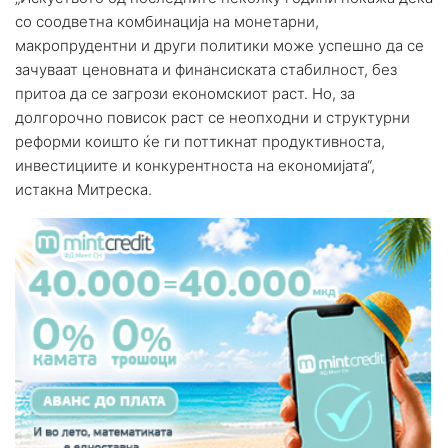
со соодветна комбинација на монетарни,
макропрудентни и други политики може успешно да се
зачуваат ценовната и финансиската стабилност, без
притоа да се загрози економскиот раст. Но, за
долгорочно повисок раст се неопходни и структурни
реформи коишто ќе ги поттикнат продуктивноста,
инвестициите и конкурентноста на економијата“,
истакна Митреска.