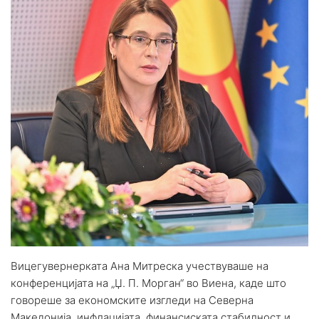
Вицегувернерката Ана Митреска учествуваше на
конференцијата на „Џ. П. Морган“ во Виена, каде што
говореше за економските изгледи на Северна
Македонија, инфлацијата, финансиската стабилност и