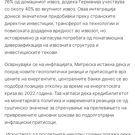
76% од домашниот извоз, додека Германија учествува
со околу 40% во вкупниот извоз. Оваа интеграција
донесе значителни придобивки преку странските
директни инвестиции, трансферот на технологии и
повисоката додадена вредност во извозот, но
истовремено ја нагласува потребата од понатамошна
диверзификација на извозната структура и
инвестициските текови.
Осврнувајќи се на инфлацијата, Митреска истакна дека и
покрај новите геополитички ризици и притисоците врз
цените на енергентите, централните банки денес се во
подобра позиција отколку за време на енергетската
криза во 2022 година. Таа нагласи дека кредибилитетот
на монетарната политика и навремената реакција се од
суштинско значење за спречување на прелевањето на
привремените ценовни шокови во подолготрајни
инфлациски притисоци.
„Искуството од последните неколку години покажа дека