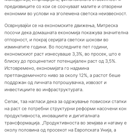
предизвиците со кои се соочуваат малите и отворени
економии во услови на зголемена светска неизвесност.
Осврнувајќи се на економските движења, Митреска
посочи дека домашната економија покажува значителна
отпорност, и покрај серијата светски шокови во
изминатите години. Во последните пет години,
економскиот раст изнесуваше 3,3%, во просек, што е
блиску до проценетиот потенцијален раст од 3,5%.
Истовремено, економијата го надмина
претпандемичното ниво за околу 12%, а растот беше
поддржан од личната потрошувачка, извозот и
инвестициите во инфраструктурата.
Сепак, таа нагласи дека за одржување повисоки стапки
на раст се потребни структурни реформи насочени кон
продуктивноста, иновациите и дигиталната
трансформација. „Продуктивноста во земјава и натаму е
околу половина од просекот на Европската Унија, а