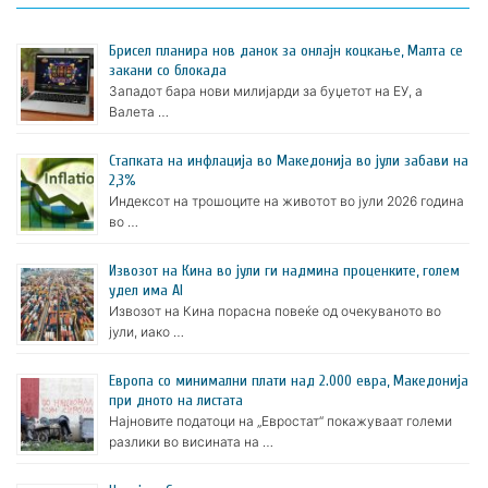
Брисел планира нов данок за онлајн коцкање, Малта се
закани со блокада
Западот бара нови милијарди за буџетот на ЕУ, а
Валета …
Стапката на инфлација во Македонија во јули забави на
2,3%
Индексот на трошоците на животот во јули 2026 година
во …
Извозот на Кина во јули ги надмина проценките, голем
удел има AI
Извозот на Кина порасна повеќе од очекуваното во
јули, иако …
Европа со минимални плати над 2.000 евра, Македонија
при дното на листата
Најновите податоци на „Евростат“ покажуваат големи
разлики во висината на …