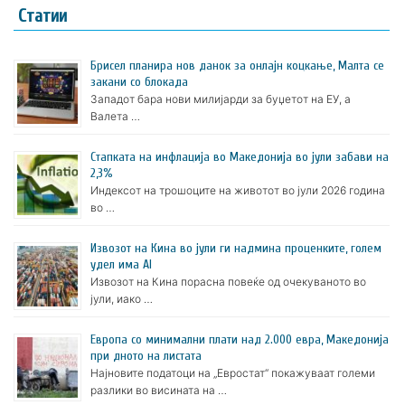
Статии
Брисел планира нов данок за онлајн коцкање, Малта се
закани со блокада
Западот бара нови милијарди за буџетот на ЕУ, а
Валета …
Стапката на инфлација во Македонија во јули забави на
2,3%
Индексот на трошоците на животот во јули 2026 година
во …
Извозот на Кина во јули ги надмина проценките, голем
удел има AI
Извозот на Кина порасна повеќе од очекуваното во
јули, иако …
Европа со минимални плати над 2.000 евра, Македонија
при дното на листата
Најновите податоци на „Евростат“ покажуваат големи
разлики во висината на …