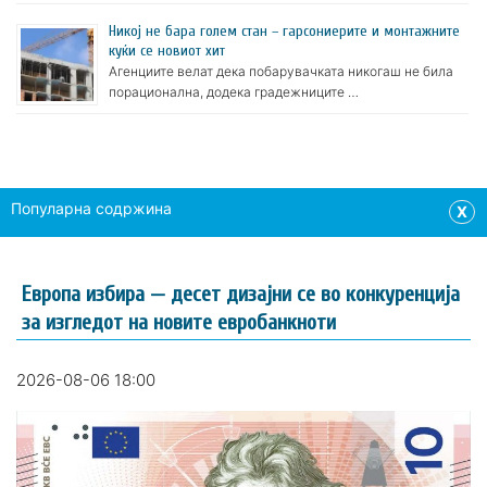
Никој не бара голем стан – гарсониерите и монтажните
куќи се новиот хит
Агенциите велат дека побарувачката никогаш не била
порационална, додека градежниците …
Популарна содржина
X