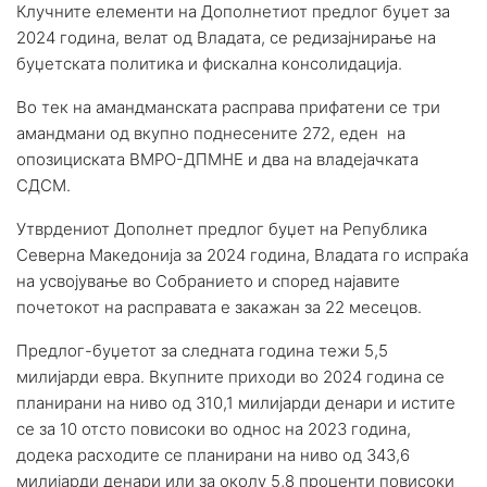
Клучните елементи на Дополнетиот предлог буџет за
2024 година, велат од Владата, се редизајнирање на
буџетската политика и фискална консолидација.
Во тек на амандманската расправа прифатени се три
амандмани од вкупно поднесените 272, еден на
опозициската ВМРО-ДПМНЕ и два на владејачката
СДСМ.
Утврдениот Дополнет предлог буџет на Република
Северна Македонија за 2024 година, Владата го испраќа
на усвојување во Собранието и според најавите
почетокот на расправата е закажан за 22 месецов.
Предлог-буџетот за следната година тежи 5,5
милијарди евра. Вкупните приходи во 2024 година се
планирани на ниво од 310,1 милијарди денари и истите
се за 10 отсто повисоки во однос на 2023 година,
додека расходите се планирани на ниво од 343,6
милијарди денари или за околу 5,8 проценти повисоки