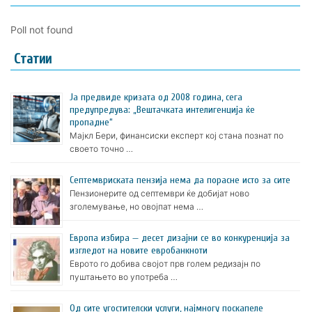
Poll not found
Статии
Ја предвиде кризата од 2008 година, сега
предупредува: „Вештачката интелигенција ќе
пропадне“
Мајкл Бери, финансиски експерт кој стана познат по
своето точно …
Септемвриската пензија нема да порасне исто за сите
Пензионерите од септември ќе добијат ново
зголемување, но овојпат нема …
Европа избира — десет дизајни се во конкуренција за
изгледот на новите евробанкноти
Еврото го добива својот прв голем редизајн по
пуштањето во употреба …
Oд сите угостителски услуги, најмногу поскапеле