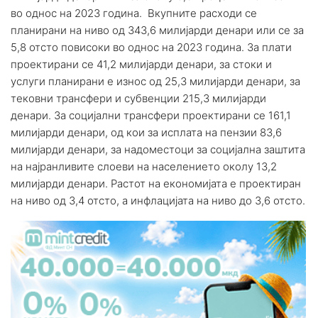
во однос на 2023 година. Вкупните расходи се
планирани на ниво од 343,6 милијарди денари или се за
5,8 отсто повисоки во однос на 2023 година. За плати
проектирани се 41,2 милијарди денари, за стоки и
услуги планирани е износ од 25,3 милијарди денари, за
тековни трансфери и субвенции 215,3 милијарди
денари. За социјални трансфери проектирани се 161,1
милијарди денари, од кои за исплата на пензии 83,6
милијарди денари, за надоместоци за социјална заштита
на најранливите слоеви на населението околу 13,2
милијарди денари. Растот на економијата е проектиран
на ниво од 3,4 отсто, а инфлацијата на ниво до 3,6 отсто.