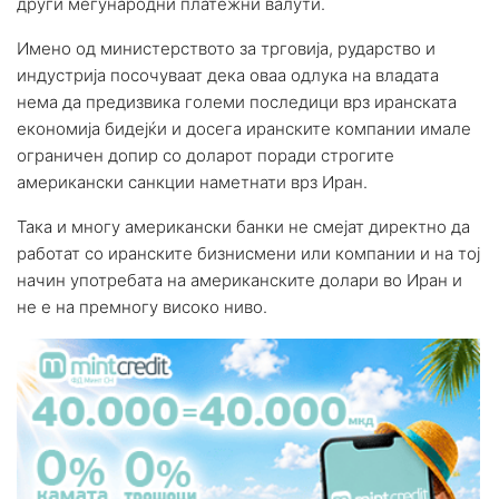
други меѓународни платежни валути.
Имено од министерството за трговија, рударство и
индустрија посочуваат дека оваа одлука на владата
нема да предизвика големи последици врз иранската
економија бидејќи и досега иранските компании имале
ограничен допир со доларот поради строгите
американски санкции наметнати врз Иран.
Така и многу американски банки не смејат директно да
работат со иранските бизнисмени или компании и на тој
начин употребата на американските долари во Иран и
не е на премногу високо ниво.