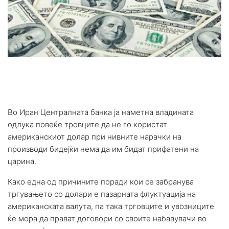
Во Иран Централната банка ја наметна владината
одлука повеќе тровците да не го користат
американскиот долар при нивните нарачки на
производи бидејќи нема да им бидат прифатени на
царина.
Како една од причините поради кои се забранува
тргувањето со долари е пазарната флуктуација на
американската валута, па така трговците и увозниците
ќе мора да прават договори со своите набавувачи во