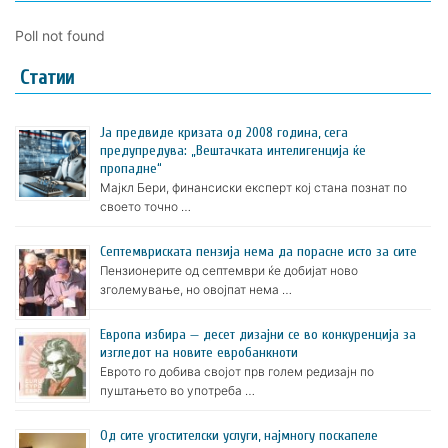
Poll not found
Статии
Ја предвиде кризата од 2008 година, сега
предупредува: „Вештачката интелигенција ќе
пропадне“
Мајкл Бери, финансиски експерт кој стана познат по
своето точно …
Септемвриската пензија нема да порасне исто за сите
Пензионерите од септември ќе добијат ново
зголемување, но овојпат нема …
Европа избира — десет дизајни се во конкуренција за
изгледот на новите евробанкноти
Еврото го добива својот прв голем редизајн по
пуштањето во употреба …
Oд сите угостителски услуги, најмногу поскапеле