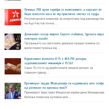
Левица: РКЕ крои тарифи со компаниите, а народот ќе
биде известен кога ќе му пристигне сметка за струја
Регулаторната комисија за енергетика под раководство
на Ацо Ристов почна …
Девизниот пазар мирен: Еврото стабилно, турската лира
повторно ослабе
Тргувањето на светските девизни пазари помина со
мали поместувања кај …
Највисокиот исплатен К-15 е 469.190 денари,
задолжителниот минимум е 19.567
Само 15 отсто од вработените земале регрес за
годишен одмор …
Премиерот тврди: Македонија ги надминала сите земји
од регионот по куповна моќ?!
Премиерот Христијан Мицкоски изјави дека Македонија
бележи повисока куповна моќ …