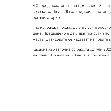
– Според податоците на Државниот Завод з
возраст од 15 до 29 години, кои се потен
организаторите.
Тие испраќаат покана до сите заинтересир
дена. Предвидено е да бидат присутни по 
места, штандовите се издаваат на првите к
Касарна Хаб започна со работа од јули 20
настани, IT обуки за 170 деца, a помогна и