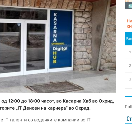
од 12:00 до 18:00 часот, во Касарна Хаб во Охрид,
Pol
орите „IT Денови на кариера“ во Охрид.
Ст
е IT таленти со водечките компании во IT