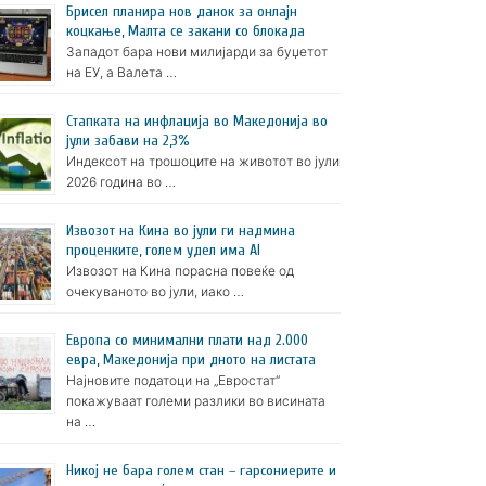
Брисел планира нов данок за онлајн
коцкање, Малта се закани со блокада
Западот бара нови милијарди за буџетот
на ЕУ, а Валета …
Стапката на инфлација во Македонија во
јули забави на 2,3%
Индексот на трошоците на животот во јули
2026 година во …
Извозот на Кина во јули ги надмина
проценките, голем удел има AI
Извозот на Кина порасна повеќе од
очекуваното во јули, иако …
Европа со минимални плати над 2.000
евра, Македонија при дното на листата
Најновите податоци на „Евростат“
покажуваат големи разлики во висината
на …
Никој не бара голем стан – гарсониерите и