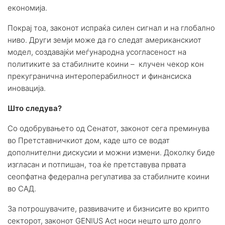
економија.
Покрај тоа, законот испраќа силен сигнал и на глобално
ниво. Други земји може да го следат американскиот
модел, создавајќи меѓународна усогласеност на
политиките за стабилните коини – клучен чекор кон
прекугранична интероперабилност и финансиска
иновација.
Што следува?
Со одобрувањето од Сенатот, законот сега преминува
во Претставничкиот дом, каде што се водат
дополнителни дискусии и можни измени. Доколку биде
изгласан и потпишан, тоа ќе претставува првата
сеопфатна федерална регулатива за стабилните коини
во САД.
За потрошувачите, развивачите и бизнисите во крипто
секторот, законот GENIUS Act носи нешто што долго