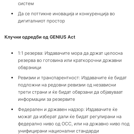
систем
Да се поттикне иновација и конкуренција во
дигиталниот простор
Клучни одредби од GENIUS
Act
1:1 резерва: Издавачите мора да држат целосна
резерва во готовина или краткорочни државни
обврзници
Ревизии и транспарентност: Издавачите ќе бидат
подложни на редовни ревизии од независни
трети страни и ќе бидат обврзани да објавуваат
информации за резервите
Федерален и државен надзор: Издавачите ќе
можат да изберат дали ќе бидат регулирани на
федерално ниво од OCC, или на државно ниво под
унифицирани национални стандарди