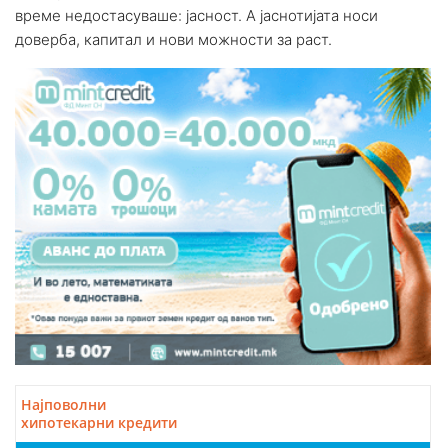
време недостасуваше: јасност. А јаснотијата носи
доверба, капитал и нови можности за раст.