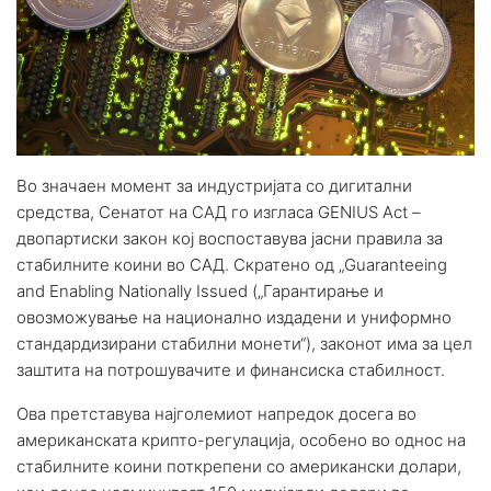
Во значаен момент за индустријата со дигитални
средства, Сенатот на САД го изгласа GENIUS Act –
двопартиски закон кој воспоставува јасни правила за
стабилните коини во САД. Скратено од „Guaranteeing
and Enabling Nationally Issued („Гарантирање и
овозможување на национално издадени и униформно
стандардизирани стабилни монети“), законот има за цел
заштита на потрошувачите и финансиска стабилност.
Ова претставува најголемиот напредок досега во
американската крипто-регулација, особено во однос на
стабилните коини поткрепени со американски долари,