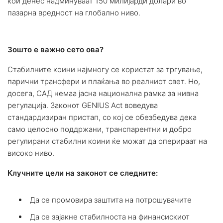
кои денес надминуваат 150 милијарди долари во
пазарна вредност на глобално ниво.
Зошто е важно сето ова?
Стабилните коини најмногу се користат за тргување,
парични трансфери и плаќања во реалниот свет. Но,
досега, САД немаа јасна национална рамка за нивна
регулација. Законот GENIUS Act воведува
стандардизиран пристап, со кој се обезбедува дека
само целосно поддржани, транспарентни и добро
регулирани стабилни коини ќе можат да оперираат на
високо ниво.
Клучните цели на законот се следните:
Да се промовира заштита на потрошувачите
Да се зајакне стабилноста на финансискиот