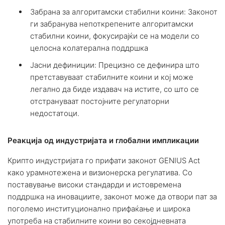
Забрана за алгоритамски стабилни коини: Законот
ги забранува непоткрепените алгоритамски
стабилни коини, фокусирајќи се на модели со
целосна колатерална поддршка
Јасни дефиниции: Прецизно се дефинира што
претставуваат стабилните коини и кој може
легално да биде издавач на истите, со што се
отстрануваат постојните регулаторни
недостатоци.
Реакција од индустријата и глобални импликации
Крипто индустријата го прифати законот GENIUS Act
како урамнотежена и визионерска регулатива. Со
поставување високи стандарди и истовремена
поддршка на иновациите, законот може да отвори пат за
поголемо институционално прифаќање и широка
употреба на стабилните коини во секојдневната