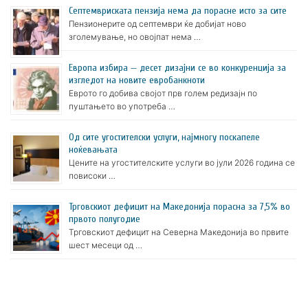
Септемвриската пензија нема да порасне исто за сите
Пензионерите од септември ќе добијат ново
зголемување, но овојпат нема …
Европа избира — десет дизајни се во конкуренција за
изгледот на новите евробанкноти
Еврото го добива својот прв голем редизајн по
пуштањето во употреба …
Oд сите угостителски услуги, најмногу поскапеле
ноќевањата
Цените на угостителските услуги во јули 2026 година се
повисоки …
Трговскиот дефицит на Македонија порасна за 7,5% во
првото полугодие
Трговскиот дефицит на Северна Македонија во првите
шест месеци од …