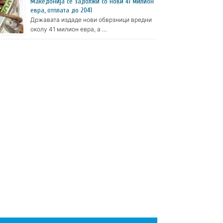
Македонија се задолжи со нови 41 милион
евра, отплата до 2041
Државата издаде нови обврзници вредни
околу 41 милион евра, а …