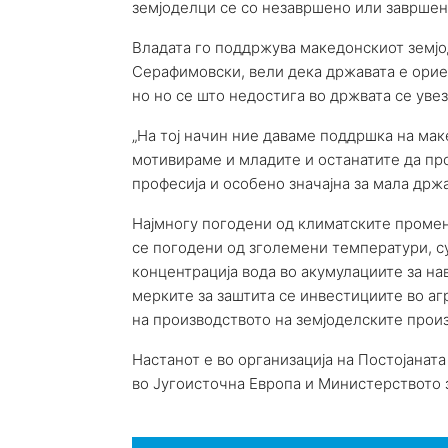
земјоделци се со незавршено или завршен
Владата го поддржува македонскиот земј
Серафимовски, вели дека државата е орие
но но се што недостига во држвата се увез
„На тој начин ние даваме поддршка на мак
мотивираме и младите и останатите да про
професија и особено значајна за мала држ
Најмногу погодени од климатските промен
се погодени од зголемени температури, 
концентрација вода во акумулациите за н
мерките за заштита се инвестициите во аг
на производството на земјоделските произ
Настанот е во организација на Постојаната
во Југоисточна Европа и Министерството 