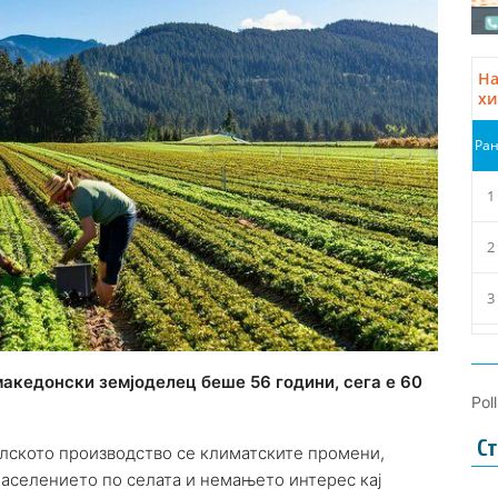
македонски земјоделец беше 56 години, сега е 60
Pol
Ст
лското производство се климатските промени,
аселението по селата и немањето интерес кај