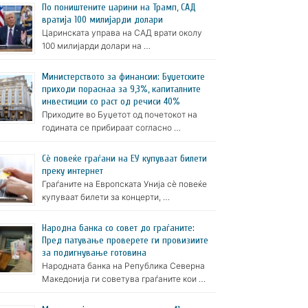
По поништените царини на Трамп, САД
вратија 100 милијарди долари
Царинската управа на САД врати околу
100 милијарди долари на …
Министерството за финансии: Буџетските
приходи пораснаа за 9,3%, капиталните
инвестиции со раст од речиси 40%
Приходите во Буџетот од почетокот на
годината се прибираат согласно …
Сè повеќе граѓани на ЕУ купуваат билети
преку интернет
Граѓаните на Европската Унија сè повеќе
купуваат билети за концерти, …
Народна банка со совет до граѓаните:
Пред патување проверете ги провизиите
за подигнување готовина
Народната банка на Република Северна
Македонија ги советува граѓаните кои …