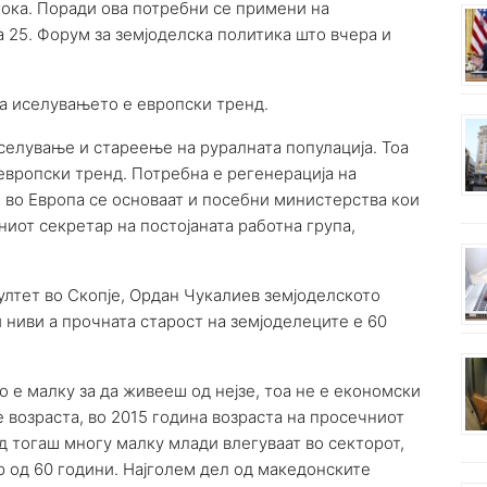
стока. Поради ова потребни се примени на
а 25. Форум за земјоделска политика што вчера и
 а иселувањето е европски тренд.
селување и стареење на руралната популација. Тоа
 европски тренд. Потребна е регенерација на
и во Европа се основаат и посебни министерства кои
ниот секретар на постојаната работна група,
лтет во Скопје, Ордан Чукалиев земјоделското
 ниви а прочната старост на земјоделеците е 60
о е малку за да живееш од нејзе, тоа не е економски
 возраста, во 2015 година возраста на просечниот
д тогаш многу малку млади влегуваат во секторот,
р од 60 години. Најголем дел од македонските