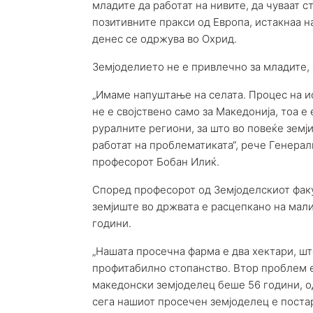
младите да работат на нивите, да чуваат 
позитивните пракси од Европа, истакнаа н
денес се одржува во Охрид.
Земјоделието не е привлечно за младите,
„Имаме напуштање на селата. Процес на и
не е својствено само за Македонија, тоа е
руралните региони, за што во повеќе земј
работат на проблематиката“, рече Генерал
професорот Бобан Илиќ.
Според професорот од Земјоделскиот факу
земјиште во држвата е расцепкано на мали
години.
„Нашата просечна фарма е два хектари, шт
профитабилно стопанство. Втор проблем е
македонски земјоделец беше 56 години, о
сега нашиот просечен земјоделец е поста