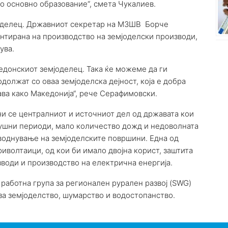
о основно образование“, смета Чукалиев.
оделец. Државниот секретар на МЗШВ Борче
нтирана на производство на земјоделски производи,
ува.
едонскиот земјоделец. Така ќе можеме да ги
должат со оваа земјоделска дејност, која е добра
ава како Македонија“, рече Серафимовски.
и се централниот и источниот дел од државата кои
сушни периоди, мало количество дожд и недоволната
аводнување на земјоделските површини. Една од
риволтаици, од кои би имало двојна корист, заштита
води и производство на електрична енергија.
 работна група за регионален рурален развој (SWG)
за земјоделство, шумарство и водостопанство.