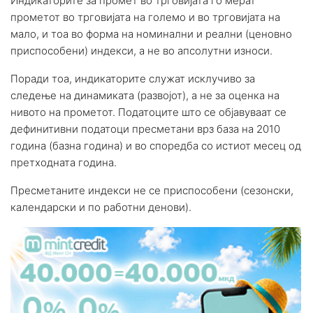
Индикаторите за промет во трговијата го мерат
прометот во трговијата на големо и во трговијата на
мало, и тоа во форма на номинални и реални (ценовно
приспособени) индекси, а не во апсолутни износи.
Поради тоа, индикаторите служат исклучиво за
следење на динамиката (развојот), а не за оценка на
нивото на прометот. Податоците што се објавуваат се
дефинитивни податоци пресметани врз база на 2010
година (базна година) и во споредба со истиот месец од
претходната година.
Пресметаните индекси не се приспособени (сезонски,
календарски и по работни денови).