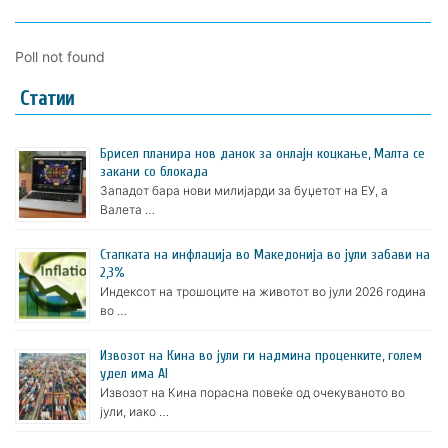
Poll not found
Статии
Брисел планира нов данок за онлајн коцкање, Малта се
закани со блокада
Западот бара нови милијарди за буџетот на ЕУ, а
Валета …
Стапката на инфлација во Македонија во јули забави на
2,3%
Индексот на трошоците на животот во јули 2026 година
во …
Извозот на Кина во јули ги надмина проценките, голем
удел има AI
Извозот на Кина порасна повеќе од очекуваното во
јули, иако …