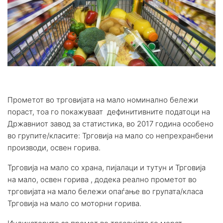
Прометот во трговијата на мало номинално бележи
пораст, тоа го покажуваат дефинитивните податоци на
Државниот завод за статистика, во 2017 година особено
во групите/класите: Трговија на мало со непрехранбени
производи, освен горива.
Трговија на мало со храна, пијалаци и тутун и Трговија
на мало, освен горива , додека реално прометот во
трговијата на мало бележи опаѓање во групата/класа
Трговија на мало со моторни горива.