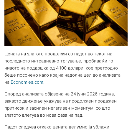
Цената на златото продолжи со падот во текот на
последното интрадневно тргување, пробивајќи го
нивото на поддршка од 4.100 долари, кое претходно
беше посочено како крајна надолна цел во анализата
на
Economies.com.
Според анализата објавена на 24 јуни 2026 година,
ваквото движење укажува на продолжен продажен
притисок и засилен негативен моментум, со што
златото влегува во нова фаза на пад.
Падот следува откако цената делумно ја ублажи