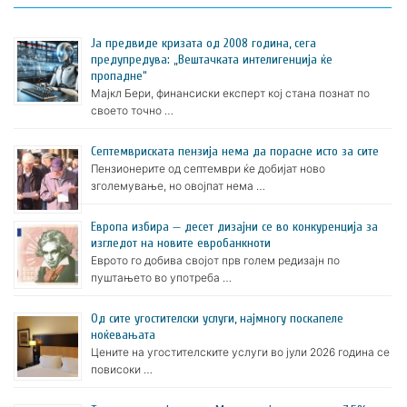
Ја предвиде кризата од 2008 година, сега
предупредува: „Вештачката интелигенција ќе
пропадне“
Мајкл Бери, финансиски експерт кој стана познат по
своето точно …
Септемвриската пензија нема да порасне исто за сите
Пензионерите од септември ќе добијат ново
зголемување, но овојпат нема …
Европа избира — десет дизајни се во конкуренција за
изгледот на новите евробанкноти
Еврото го добива својот прв голем редизајн по
пуштањето во употреба …
Oд сите угостителски услуги, најмногу поскапеле
ноќевањата
Цените на угостителските услуги во јули 2026 година се
повисоки …