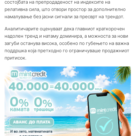
состојбата на препродаденост на индексите на
релативна сила, што отвори простор за дополнително
намалување без јасни сигнали за пресврт на трендот.
Аналитичарите оценуваат дека главниот краткорочен
надолен тренд и натаму доминира, а можноста за нови
загуби останува висока, особено по губењето на важна
поддршка која претходно го ограничуваше продажниот
притисок.