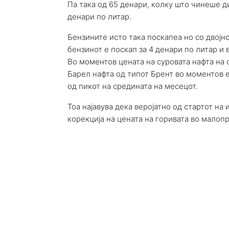
Па така од 65 денари, колку што чинеше ди
денари по литар.
Бензините исто така поскапеа но со двојно
бензинот е поскап за 4 денари по литар и 
Во моментов цената на суровата нафта на 
Барел нафта од типот Брент во моментов е
од пикот на средината на месецот.
Тоа најавува дека веројатно од стартот н
корекција на цената на горивата во малопр