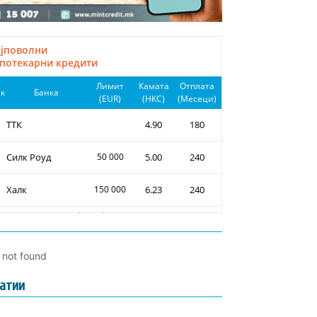
l not found
атии