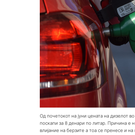
Од почетокот на јуни цената на дизелот 
поскапи за 8 денари по литар. Причина е 
влијание на берзите а тоа се пренесе и н