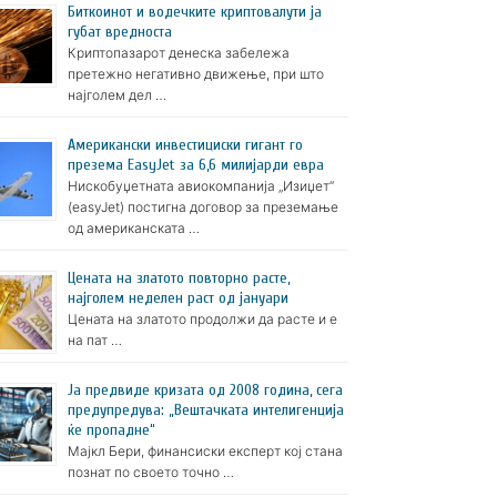
Биткоинот и водечките криптовалути ја
губат вредноста
Криптопазарот денеска забележа
претежно негативно движење, при што
најголем дел …
Американски инвестициски гигант го
презема EasyJet за 6,6 милијарди евра
Нискобуџетната авиокомпанија „Изиџет“
(easyJet) постигна договор за преземање
од американската …
Цената на златото пoвторно расте,
најголем неделен раст од јануари
Цената на златото продолжи да расте и е
на пат …
Ја предвиде кризата од 2008 година, сега
предупредува: „Вештачката интелигенција
ќе пропадне“
Мајкл Бери, финансиски експерт кој стана
познат по своето точно …