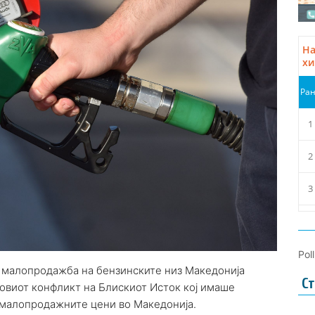
Pol
во малопродажба на бензинските низ Македонија
Ст
новиот конфликт на Блискиот Исток кој имаше
а малопродажните цени во Македонија.