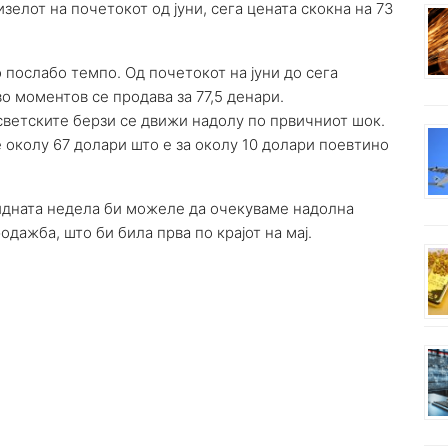
зелот на почетокот од јуни, сега цената скокна на 73
 послабо темпо. Од почетокот на јуни до сега
во моментов се продава за 77,5 денари.
светските берзи се движи надолу по првичниот шок.
 околу 67 долари што е за околу 10 долари поевтино
а идната недела би можеле да очекуваме надолна
одажба, што би била прва по крајот на мај.