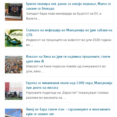
Брисел планира нов данок за онлајн коцкање, Малта се
закани со блокада
Западот бара нови милијарди за буџетот на ЕУ, а
Валета …
Стапката на инфлација во Македонија во јули забави на
2,3%
Индексот на трошоците на животот во јули 2026 година
во …
Извозот на Кина во јули ги надмина проценките, голем
удел има AI
Извозот на Кина порасна повеќе од очекуваното во
јули, иако …
Европа со минимални плати над 2.000 евра, Македонија
при дното на листата
Најновите податоци на „Евростат“ покажуваат големи
разлики во висината на …
Никој не бара голем стан – гарсониерите и монтажните
куќи се новиот хит