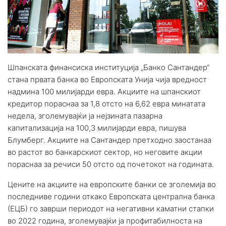
Шпанската финансиска институција „Банко Сантандер“
стана првата банка во Европската Унија чија вредност
надмина 100 милијарди евра. Акциите на шпанскиот
кредитор пораснаа за 1,8 отсто на 6,62 евра минатата
недела, зголемувајќи ја нејзината пазарна
капитализација на 100,3 милијарди евра, пишува
Блумберг. Акциите на Сантандер претходно заостанаа
во растот во банкарскиот сектор, но неговите акции
пораснаа за речиси 50 отсто од почетокот на годината.
Цените на акциите на европските банки се зголемија во
последниве години откако Европската централна банка
(ЕЦБ) го заврши периодот на негативни каматни стапки
во 2022 година, зголемувајќи ја профитабилноста на