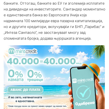
банките. Оттогаш, банките во ЕУ ги зголемија исплатите
на дивиденди на инвеститорите. Сантандер моментално
е единствената банка во Европската Унија која
надминала 100 милијарди евра пазарна капитализација,
но и другите кредитори, вклучувајќи ги БНП „Парибас“ и
„Интеза Санпаоло“, не заостануваат многу зад
споменатата бројка, додава њујоршката агенција.