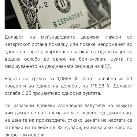
Доларот на меѓународните девизни пазари во
четвртокот остана помалку или повеќе непроменет во
однос на еврото, маргинално зајакна во однос на јенот,
додека ослабе во однос на британската фунта по
завршувањето на дводневната седница на ФЕД.
Еврото се тргува за 1,0898 $. Јенот ослабна за 0,1
проценти во однос на доларот, на 118,28 ¥. Доларот
ослабе 0,25 проценти во однос на фунтата.
По изразени добивки забележаа валутите на земјите
чии движење во голема мера е водено од движењата
на цените на производите, откако цената на нафтата се
зголеми на повеќе од 33 долари, на највисоко ниво во
скоро три недели.