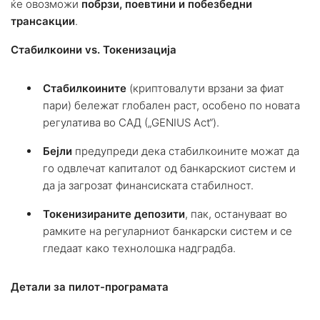
ќе овозможи
побрзи, поевтини и побезбедни
трансакции
.
Стабилкоини vs. Токенизација
Стабилкоините
(криптовалути врзани за фиат
пари) бележат глобален раст, особено по новата
регулатива во САД („GENIUS Act“).
Бејли
предупреди дека стабилкоините можат да
го одвлечат капиталот од банкарскиот систем и
да ја загрозат финансиската стабилност.
Токенизираните депозити
, пак, остануваат во
рамките на регуларниот банкарски систем и се
гледаат како технолошка надградба.
Детали за пилот-програмата