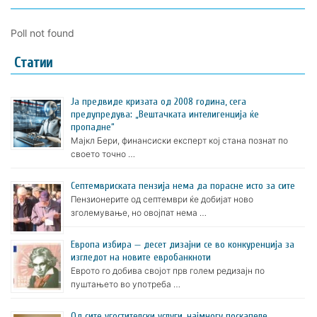
Poll not found
Статии
Ја предвиде кризата од 2008 година, сега
предупредува: „Вештачката интелигенција ќе
пропадне“
Мајкл Бери, финансиски експерт кој стана познат по
своето точно …
Септемвриската пензија нема да порасне исто за сите
Пензионерите од септември ќе добијат ново
зголемување, но овојпат нема …
Европа избира — десет дизајни се во конкуренција за
изгледот на новите евробанкноти
Еврото го добива својот прв голем редизајн по
пуштањето во употреба …
Oд сите угостителски услуги, најмногу поскапеле