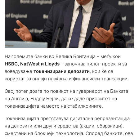
Најголемите банки во Велика Британија – меѓу кои
HSBC, NatWest и Lloyds
– започнаа пилот-проекти за
воведување
токенизирани депозити
, кои ќе се
користат за онлајн плаќања и финансиски трансакции.
Овој потег доаѓа по повикот на гувернерот на Банката
на Англија, Ендрју Бејли, да се даде приоритет на
токенизацијата наместо на стабилкоините.
Токенизацијата претставува дигитална репрезентација
на депозити или други средства (акции, обврзници),
сместени на блокчејн технологија. Според банките, ова