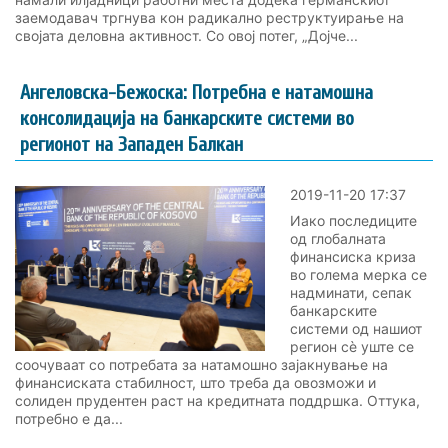
заемодавач тргнува кон радикално реструктуирање на
својата деловна активност. Со овој потег, „Дојче...
Ангеловска-Бежоска: Потребна е натамошна
консолидација на банкарските системи во
регионот на Западен Балкан
2019-11-20 17:37
Иако последиците
од глобалната
финансиска криза
во голема мерка се
надминати, сепак
банкарските
системи од нашиот
регион сè уште се
соочуваат со потребата за натамошно зајакнување на
финансиската стабилност, што треба да овозможи и
солиден прудентен раст на кредитната поддршка. Оттука,
потребно е да...