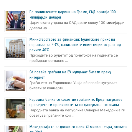
По поништените царини на Трамп, САД вратија 100
милијарди долари
Царинската управа на САД врати околу 100 милијарди
долари на …
Министерството за финансии: Буџетските приходи
пораснаа за 9,3%, капиталните инвестиции со раст од
речиси 40%
Приходите во Буџетот од почетокот на годината се
прибираат согласно …
Сè повеќе граѓани на ЕУ купуваат билети преку
интернет
Граѓаните на Европската Унија сè повеќе купуваат
билети за концерти, …
Народна банка со совет до граѓаните: Пред патување
проверете ги провизиите за подигнување готовина
Народната банка на Република Северна Македонија ги
советува граѓаните кои …
Македонија се задолжи со нови 41 милион евра, отплата