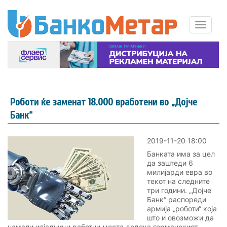
Роботи ќе заменат 18.000 вработени во „Дојче
Банк“
2019-11-20 18:00
Банката има за цел
да заштеди 6
милијарди евра во
текот на следните
три години. „Дојче
Банк“ распореди
армија „роботи“ која
што и овозможи да
намали илјадници работни места додека германскиот