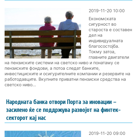
2019-11-20 10:00
Економската
сигурност во
староста е составен
дел на
индивидуалната
благосостојба.
Токму затоа,
главните двигатели
на пензиските системи на светско ниво и понатаму се
пензиските фондови, а потоа следат банките,
инвестициските и осигурителните компании и резервите на
работодавците. Вкупните приватни пензиски средства на
светско ниво...
Народната банка отвори Порта за иновации –
засилено ќе се поддржува развојот на финтек-
секторот кај нас
2019-11-20 09:00