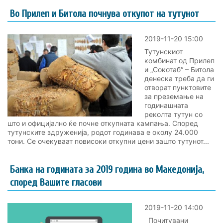
Во Прилеп и Битола почнува откупот на тутунот
2019-11-20 15:00
Тутунскиот
комбинат од Прилеп
и „Сокотаб“ – Битола
денеска треба да ги
отворат пунктовите
за преземање на
годинашната
реколта тутун со
што и официјално ќе почне откупната кампања. Според
тутунските здруженија, родот годинава е околу 24.000
тони. Се очекуваат повисоки откупни цени зашто тутунот...
Банка на годината за 2019 година во Македонија,
според Вашите гласови
2019-11-20 14:00
Почитувани