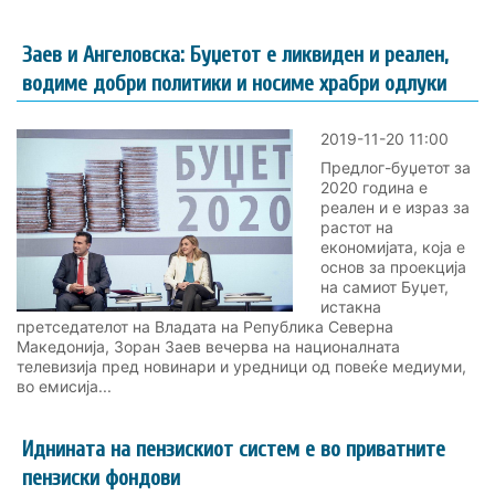
Заев и Ангеловска: Буџетот е ликвиден и реален,
водиме добри политики и носиме храбри одлуки
2019-11-20 11:00
Предлог-буџетот за
2020 година е
реален и е израз за
растот на
економијата, која е
основ за проекција
на самиот Буџет,
истакна
претседателот на Владата на Република Северна
Македонија, Зоран Заев вечерва на националната
телевизија пред новинари и уредници од повеќе медиуми,
во емисија...
Иднината на пензискиот систем е во приватните
пензиски фондови