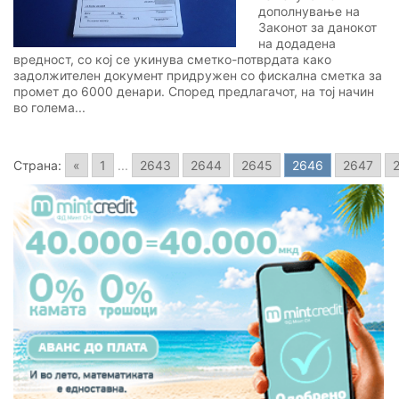
дополнување на
Законот за данокот
на додадена
вредност, со кој се укинува сметко-потврдата како
задолжителен документ придружен со фискална сметка за
промет до 6000 денари. Според предлагачот, на тој начин
во голема...
Страна:
«
1
...
2643
2644
2645
2646
2647