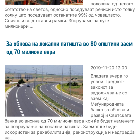
половина од целото
богатство на светов, односно поседуваат речиси исто толку
колку што поседуваат останатите 99% од човештвото.
Слично и во државни рамки. Зборуваме за луѓе
милионери,...
За обнова на локални патишта во 80 општини заем
од 70 милиони евра
2019-11-20 12:00
Владата вчера го
усвои Предлог-
законот за
задолжување со
заем кај
Меѓународната
банка за обнова и
развој и Светската
банка во висина од 70 милиони евра кои ќе бидат наменети
за поврзување на локални патишта. Заемот ќе биде
искористен за рехабилитација, реконструкција и надградба
на...