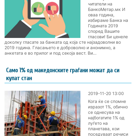
читатели на
БанкоМетар.мк И
оваа година,
избираме Банка на
Годината 2019
според Вашите
гласови! Би ценеле
доколку гласате за банката од која сте најзадоволни во
2019 година. Гласањето е доброволно и анонимно, а
анкетата е во прилог и под секоја вест. Ви...
Само 1% од македонските граѓани можат да си
купат стан
2019-11-20 13:00
Кога ќе се спомне
изразот 1%, обично
се однесува на
најбогатите 1% од
луѓето на
планетава, кои
поседуваат речиси