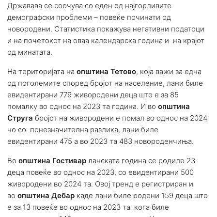
Државава се соочува со еден од најгорливите
демографски проблеми – повеќе починати од
новородени. Статистика покажува негативни податоци
и на почетокот на оваа календарска година и на крајот
од минатата.
На територијата на
општина Тетово
, која важи за една
од поголемите според бројот на население, лани биле
евидентирани 779 живородени деца што е за 85
помалку во однос на 2023 та година. И во
општина
Струга
бројот на живородени е помал во однос на 2024
но со понезначителна разлика, лани биле
евидентирани 475 а во 2023 та 483 новороденчиња.
Во
општина Гостивар
ланската година се родиле 23
деца повеќе во однос на 2023, со евидентирани 500
живородени во 2024 та. Овој тренд е регистриран и
во
општина Дебар
каде лани биле родени 159 деца што
е за 13 повеќе во однос на 2023 та кога биле