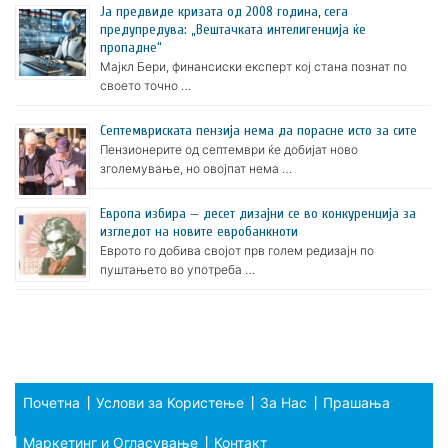
Ја предвиде кризата од 2008 година, сега
предупредува: „Вештачката интелигенција ќе
пропадне“
Мајкл Бери, финансиски експерт кој стана познат по
своето точно …
Септемвриската пензија нема да порасне исто за сите
Пензионерите од септември ќе добијат ново
зголемување, но овојпат нема …
Европа избира — десет дизајни се во конкуренција за
изгледот на новите евробанкноти
Еврото го добива својот прв голем редизајн по
пуштањето во употреба …
Почетна
Услови за Користење
За Нас
Прашања
Маркетинг и Огласување
Контакт