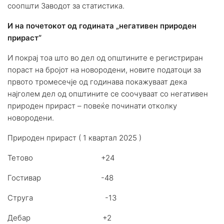
соопшти Заводот за статистика.
И на почетокот од годината „негативен природен
прираст“
И покрај тоа што во дел од општините е регистриран
пораст на бројот на новородени, новите податоци за
првото тромесечје од годинава покажуваат дека
најголем дел од општините се соочуваат со негативен
природен прираст – повеќе починати отколку
новородени.
Природен прираст ( 1 квартал 2025 )
Тетово +24
Гостивар -48
Струга -13
Дебар +2