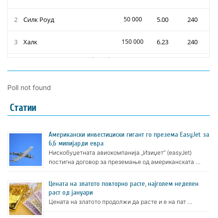
Poll not found
Статии
Американски инвестициски гигант го презема EasyJet за
6,6 милијарди евра
Нискобуџетната авиокомпанија „Изиџет“ (easyJet)
постигна договор за преземање од американската …
Цената на златото пoвторно расте, најголем неделен
раст од јануари
Цената на златото продолжи да расте и е на пат …