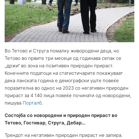
Во Тетово и Струга помалку живородени деца, но
Тетово во првите три месеци од годинава сепак се
„држи“ во зона на позитивен природен прираст.
Конечните податоци на статистичарите покажуваат
дека ланската година е демографски уште повеќе
поразителна во однос на 2023 со негативен природен
прираст за 4 140 лица повеќе починати од новородени,
пишува
Порталб
.
Состојба со новородени и природен прираст во
Тетово, Гостивар, Струга, Дебар…
Трендот на негативен природен прираст не запира.