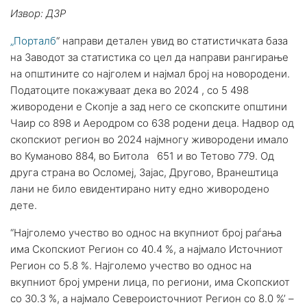
Извор: ДЗР
„Порталб
“ направи детален увид во статистичката база
на Заводот за статистика со цел да направи рангирање
на општините со најголем и најмал број на новородени.
Податоците покажуваат дека во 2024 , со 5 498
живородени е Скопје а зад него се скопските општини
Чаир со 898 и Аеродром со 638 родени деца. Надвор од
скопскиот регион во 2024 најмногу живородени имало
во Куманово 884, во Битола 651 и во Тетово 779. Од
друга страна во Осломеј, Зајас, Другово, Вранештица
лани не било евидентирано ниту едно живородено
дете.
“Најголемо учество во однос на вкупниот број раѓања
има Скопскиот Регион со 40.4 %, а најмало Источниот
Регион со 5.8 %. Најголемо учество во однос на
вкупниот број умрени лица, по региони, има Скопскиот
со 30.3 %, а најмало Североисточниот Регион со 8.0 %’ –