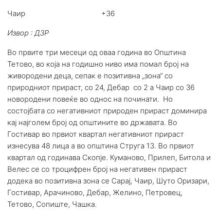
Чаир +36
Извор : ДЗР
Во првите три месеци од оваа година во Општина
Тетово, во која на годишно ниво има помал број на
живородени деца, сепак е позитивна „зона“ со
природниот прираст, со 24, Дебар со 2 а Чаир со 36
новородени повеќе во однос на починати. Но
состојбата со негативниот природен прираст доминира
кај најголем број од општините во државата. Во
Гостивар во првиот квартал негативниот прираст
изнесува 48 лица а во општина Струга 13. Во првиот
квартал од годинава Скопје. Куманово, Прилеп, Битола и
Велес се со троцифрен број на негативен прираст
додека во позитивна зона се Сарај, Чаир, Шуто Оризари,
Гостивар, Арачиново, Дебар, Желино, Петровец,
Тетово, Сопиште, Чашка.