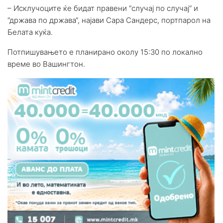
– Исклучоците ќе бидат правени “случај по случај“ и
“држава по држава“, најави Сара Сандерс, портпарол на
Белата куќа.
Потпишувањето е планирано околу 15:30 по локално
време во Вашингтон.