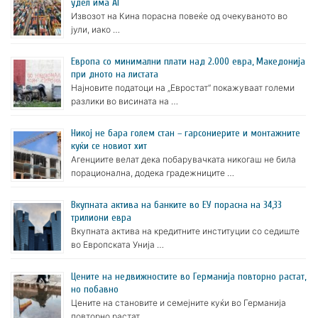
удел има AI
Извозот на Кина порасна повеќе од очекуваното во
јули, иако …
Европа со минимални плати над 2.000 евра, Македонија
при дното на листата
Најновите податоци на „Евростат“ покажуваат големи
разлики во висината на …
Никој не бара голем стан – гарсониерите и монтажните
куќи се новиот хит
Агенциите велат дека побарувачката никогаш не била
порационална, додека градежниците …
Вкупната актива на банките во ЕУ порасна на 34,33
трилиони евра
Вкупната актива на кредитните институции со седиште
во Европската Унија …
Цените на недвижностите во Германија повторно растат,
но побавно
Цените на становите и семејните куќи во Германија
повторно растат, …