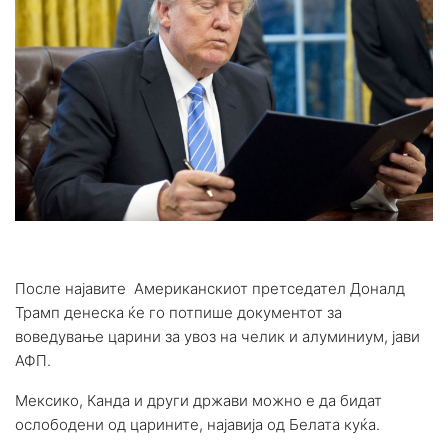
После најавите Американскиот претседател Доналд
Трамп денеска ќе го потпише документот за
воведување царини за увоз на челик и алуминиум, јави
АФП.
Мексико, Канда и други држави можно е да бидат
ослободени од царините, најавија од Белата куќа.