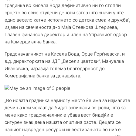
градинка во Кисела Вода дефинитивно ни го стопли
срцето во овие студени денови затоа што значи уште
едно весело катче исполнето со детска смеа и дружба“,
изјави на свеченоста д-р Маја Стевкова Штериева,
Главен финансов директор и член на Управниот одбор
на Комерцијална банка.
Градоначалникот на Кисела Вода, Орце Ѓорѓиевски, и
в.д. директорката на ЈДГ „Весели цветови“, Мануелка
Ивановска, изразија голема благодарност до
Комерцијална банка за донацијата.
„Во новата градинка најмногу место ќе има за најмалите
дечиња кои чекаат да бидат запишани во јасли, што за
мене како градоначалник е убава вест бидејќи е
сигурен знак дека нашата општина расте. Децата се
нашиот највреден ресурс и инвестирањето во нив е