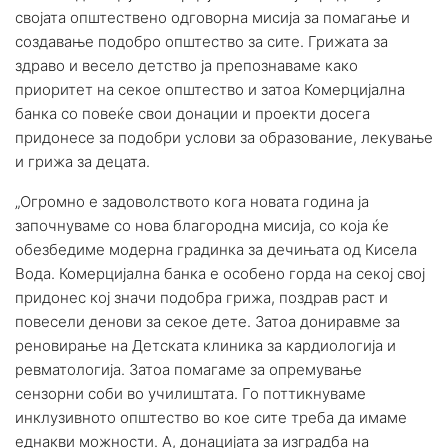
својата општествено одговорна мисија за помагање и
создавање подобро општество за сите. Грижата за
здраво и весело детство ја препознаваме како
приоритет на секое општество и затоа Комерцијална
банка со повеќе свои донации и проекти досега
придонесе за подобри услови за образование, лекување
и грижа за децата.
„Огромно е задоволството кога новата година ја
започнуваме со нова благородна мисија, со која ќе
обезбедиме модерна градинка за дечињата од Кисела
Вода. Комерцијална банка е особено горда на секој свој
придонес кој значи подобра грижа, поздрав раст и
повесели денови за секое дете. Затоа дониравме за
реновирање на Детската клиника за кардиологија и
ревматологија. Затоа помагаме за опремување
сензорни соби во училиштата. Го поттикнуваме
инклузивното општество во кое сите треба да имаме
еднакви можности. А, донацијата за изградба на