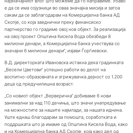
најзначајниот влог што можеме да го направиме. Убаво
е да се има сојузници во оваа значајна мисија и затоа
сакам да се заблагодарам на Комерцијална банка АД
Скопје, со која заеднички преку финансиско
партнерство го градиме овој нов објект. За реализација
на овој проект Општина Кисела Вода обезбеди 8
милиони денари, а Комерцијална банка учествува со
значајни 6 милиони денари“, изјави Ѓорѓиевски.
В.Д. директорката Ивановска истакна дека градинката
„Весели Цветови“ успешно работи во делот на
воспитно-образовната и згрижувачка дејност со 1.200
деца од предучилишна возраст.
„Со новиот објект „Верверичка“ добиваме 6 нови
занимални за над 110 дечиња, што значи унапредување
на можностите за нашите најмлади, за нашата иднина.
Уште еднаш благодарам за помошта, соработката и
поддршката што ја имаме од Општина Кисела Вода, како
и на Комерцијална банка АД Скопје, која како дел од