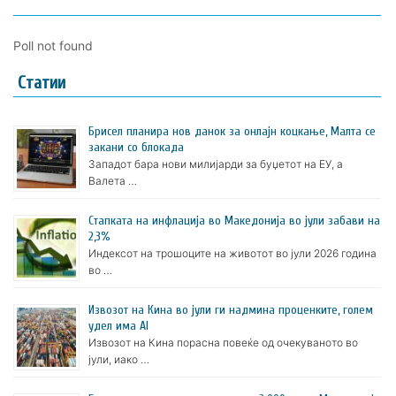
Poll not found
Статии
Брисел планира нов данок за онлајн коцкање, Малта се
закани со блокада
Западот бара нови милијарди за буџетот на ЕУ, а
Валета …
Стапката на инфлација во Македонија во јули забави на
2,3%
Индексот на трошоците на животот во јули 2026 година
во …
Извозот на Кина во јули ги надмина проценките, голем
удел има AI
Извозот на Кина порасна повеќе од очекуваното во
јули, иако …