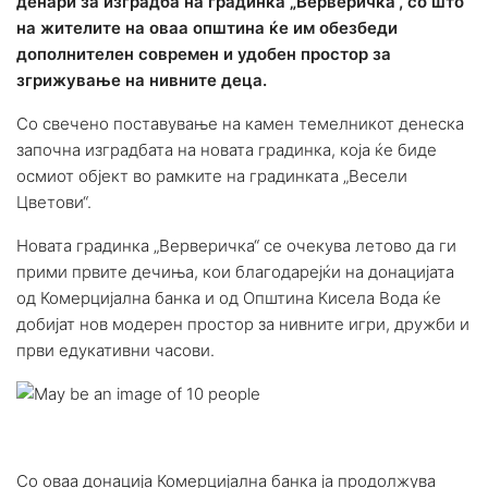
денари за изградба на градинка „Верверичка“, со што
на жителите на оваа општина ќе им обезбеди
дополнителен современ и удобен простор за
згрижување на нивните деца.
Со свечено поставување на камен темелникот денеска
започна изградбата на новата градинка, која ќе биде
осмиот објект во рамките на градинката „Весели
Цветови“.
Новата градинка „Верверичка“ се очекува летово да ги
прими првите дечиња, кои благодарејќи на донацијата
од Комерцијална банка и од Општина Кисела Вода ќе
добијат нов модерен простор за нивните игри, дружби и
први едукативни часови.
Со оваа донација Комерцијална банка ја продолжува