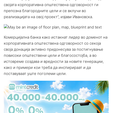
својата корпоративна општествена одговорност ги
препозна благородните цели и се вклучи во
реализацијата на овој проект“, изјави Ивановска.
Комерцијална банка како истакнат лидер во доменот на
корпоративната општествена одговорност со секоја
своја донација активно придонесува за постигнување
повисоки општествени цели и благосостојба, а во
истовреме создава и вредности за новите генерации,
како и примери кои треба да инспирираат и да
поставуваат уште поголеми цели.