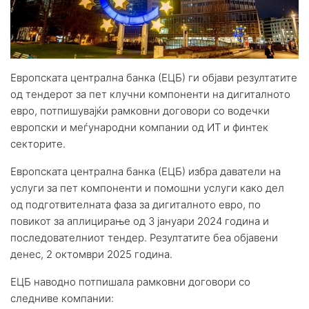
Европската централна банка (ЕЦБ) ги објави резултатите
од тендерот за пет клучни компоненти на дигиталното
евро, потпишувајќи рамковни договори со водечки
европски и меѓународни компании од ИТ и финтек
секторите.
Европската централна банка (ЕЦБ) избра даватели на
услуги за пет компоненти и помошни услуги како дел
од подготвителната фаза за дигиталното евро, по
повикот за аплицирање од 3 јануари 2024 година и
последователниот тендер. Резултатите беа објавени
денес, 2 октомври 2025 година.
ЕЦБ наводно потпишала рамковни договори со
следниве компании: