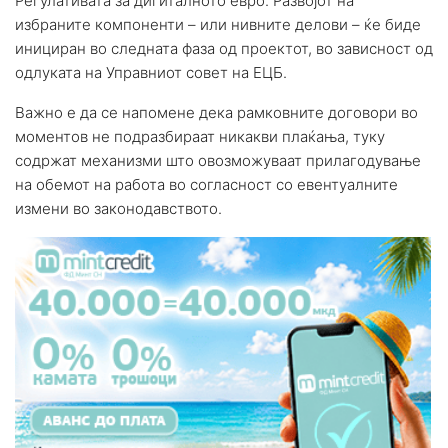
Регулативата за дигиталното евро. Развојот на
избраните компоненти – или нивните делови – ќе биде
инициран во следната фаза од проектот, во зависност од
одлуката на Управниот совет на ЕЦБ.
Важно е да се напомене дека рамковните договори во
моментов не подразбираат никакви плаќања, туку
содржат механизми што овозможуваат прилагодување
на обемот на работа во согласност со евентуалните
измени во законодавството.