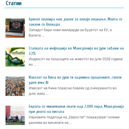
Статии
Брисел планира нов данок за онлајн коцкање, Малта се
закани со блокада
Западот бара нови милијарди за буџетот на ЕУ, а
Валета …
Стапката на инфлација во Македонија во јули забави на
2,3%
Индексот на трошоците на животот во јули 2026 година
во …
Извозот на Кина во јули ги надмина проценките, голем
удел има AI
Извозот на Кина порасна повеќе од очекуваното во
јули, иако …
Европа со минимални плати над 2.000 евра, Македонија
при дното на листата
Најновите податоци на „Евростат“ покажуваат големи
разлики во висината на …