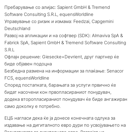
Пребарување со алијас: Sapient GmbH & Tremend
Software Consulting S.R.L, equensWorldline
Управување со ризик и измама: Feedzai, Capgemini
Deutschland
Развој на апликации и на софтвер (SDK): Almaviva SpA &
Fabrick SpA, Sapient GmbH & Tremend Software Consulting
S.R.L
Офлајн решение: Giesecke+Devrient, друг партнер ќе
биде објавен подоцна
Безбедна размена на информации за плаќање: Senacor
FCS, equensWorldline
Според постапката, барањата за услуги првично ќе
бидат насочени кон првопласираниот понудувач,
додека второпласираниот понудувач ќе биде ангажиран
само доколку е потребно.
ЕЦБ нагласи дека ќе ја донесе конечната одлука за
издавање на дигиталното евро дури по усвојувањето на