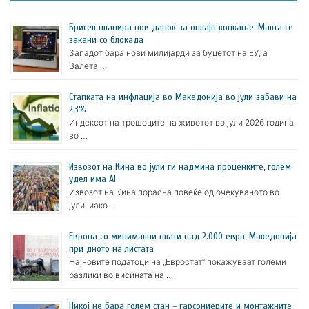
Брисел планира нов данок за онлајн коцкање, Малта се
закани со блокада
Западот бара нови милијарди за буџетот на ЕУ, а
Валета …
Стапката на инфлација во Македонија во јули забави на
2,3%
Индексот на трошоците на животот во јули 2026 година
во …
Извозот на Кина во јули ги надмина проценките, голем
удел има AI
Извозот на Кина порасна повеќе од очекуваното во
јули, иако …
Европа со минимални плати над 2.000 евра, Македонија
при дното на листата
Најновите податоци на „Евростат“ покажуваат големи
разлики во висината на …
Никој не бара голем стан – гарсониерите и монтажните