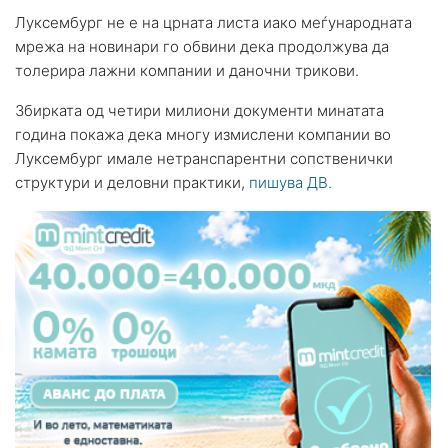
Луксембург не е на црната листа иако меѓународната
мрежа на новинари го обвини дека продолжува да
толерира лажни компании и даночни трикови.
Збирката од четири милиони документи минатата
година покажа дека многу измислени компании во
Луксембург имале нетранспарентни сопственички
структури и деловни практики,
пишува ДВ.