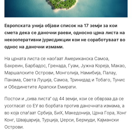
Европската унија објави список на 17 земји за кои
смета дека се даночни раеви, односно црна листа на
некооперативни јурисдикции кои не соработуваат во
однос на даночни измами.
На црната листа се наоѓаат Американска Самоа,
Бахреин, Барбадос, Гренада, Гуам, Јужна Кореја, Макао,
Маршалските Острови, Монголија, Намибија, Палау,
Панама, Света Луција, Самоа, Тринидад и Тобаго, Тунис
и Обединетите Арапски Емирати.
Постои и „сива листа“ од 44 земји, кои се обврзаа да се
усогласат со ЕУ во борбата против даночната измама, а
во која спаѓаат Србија, БиХ, Македонија, Црна Гора, Хонг
Конг, Швајцарија, Турција, Џерси, Бермуди, Кајмански
Острови.