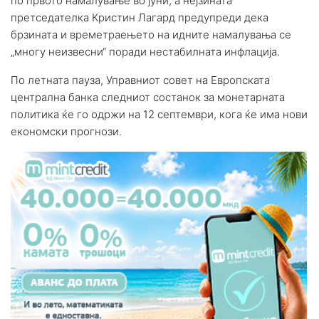
по првото намалување во јуни, а нејзината
претседателка Кристин Лагард предупреди дека
брзината и времетраењето на идните намалувања се
„многу неизвесни“ поради нестабилната инфлација.
По летната пауза, Управниот совет на Европската
централна банка следниот состанок за монетарната
политика ќе го одржи на 12 септември, кога ќе има нови
економски прогнози.