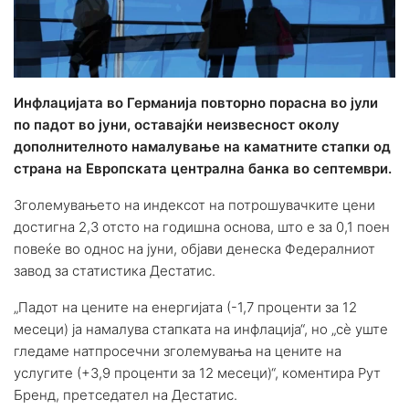
Инфлацијата во Германија повторно порасна во јули
по падот во јуни, оставајќи неизвесност околу
дополнителното намалување на каматните стапки од
страна на Европската централна банка во септември.
Зголемувањето на индексот на потрошувачките цени
достигна 2,3 отсто на годишна основа, што е за 0,1 поен
повеќе во однос на јуни, објави денеска Федералниот
завод за статистика Дестатис.
„Падот на цените на енергијата (-1,7 проценти за 12
месеци) ја намалува стапката на инфлација“, но „сè уште
гледаме натпросечни зголемувања на цените на
услугите (+3,9 проценти за 12 месеци)“, коментира Рут
Бренд, претседател на Дестатис.