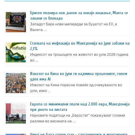
Брисел планира нов данок за онлајн коцкање, Малта се
закани со блокада
Западот бара нови милијарди за буџетот на ЕУ, а
Валета …
Стапката на инфлација во Македонија во јули забави на
2,3%
Индексот на трошоците на животот во јули 2026 година
во …
Извозот на Кина во јули ги надмина проценките, голем
удел има AI
Извозот на Кина порасна повеќе од очекуваното во
јули, иако …
Европа со минимални плати над 2.000 евра, Македонија
при дното на листата
Најновите податоци на „Евростат“ покажуваат големи
разлики во висината на …
Никој не бара голем стан – гарсониерите и монтажните