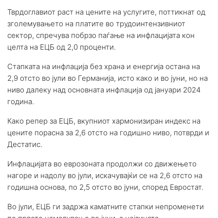
Тврдоглавиот раст на цените на услугите, поттикнат од
зголемувањето на платите во трудоинтензивниот
сектор, спречува побрзо паѓање на инфлацијата кон
целта на ЕЦБ од 2,0 проценти.
Стапката на инфлација без храна и енергија остана на
2,9 отсто во јули во Германија, исто како и во јуни, но на
ниво далеку над основната инфлација од јануари 2024
година.
Како репер за ЕЦБ, вкупниот хармонизиран индекс на
цените порасна за 2,6 отсто на годишно ниво, потврди и
Дестатис.
Инфлацијата во еврозоната продолжи со движењето
нагоре и надолу во јули, искачувајќи се на 2,6 отсто на
годишна основа, по 2,5 отсто во јуни, според Евростат.
Во јули, ЕЦБ ги задржа каматните стапки непроменети