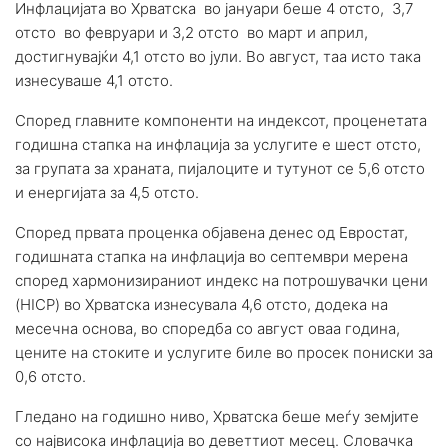
Инфлацијата во Хрватска во јануари беше 4 отсто, 3,7
отсто во февруари и 3,2 отсто во март и април,
достигнувајќи 4,1 отсто во јули. Во август, таа исто така
изнесуваше 4,1 отсто.
Според главните компоненти на индексот, проценетата
годишна стапка на инфлација за услугите е шест отсто,
за групата за храната, пијалоците и тутунот се 5,6 отсто
и енергијата за 4,5 отсто.
Според првата проценка објавена денес од Евростат,
годишната стапка на инфлација во септември мерена
според хармонизираниот индекс на потрошувачки цени
(HICP) во Хрватска изнесувала 4,6 отсто, додека на
месечна основа, во споредба со август оваа година,
цените на стоките и услугите биле во просек пониски за
0,6 отсто.
Гледано на годишно ниво, Хрватска беше меѓу земјите
со највисока инфлација во деветтиот месец. Словачка