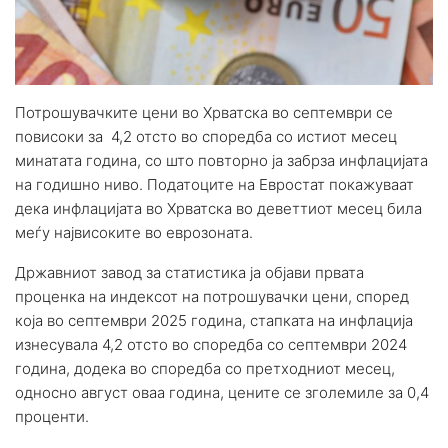
Потрошувачките цени во Хрватска во септември се
повисоки за 4,2 отсто во споредба со истиот месец
минатата година, со што повторно ја забрза инфлацијата
на годишно ниво. Податоците на Евростат покажуваат
дека инфлацијата во Хрватска во деветтиот месец била
меѓу највисоките во еврозоната.
Државниот завод за статистика ја објави првата
проценка на индексот на потрошувачки цени, според
која во септември 2025 година, стапката на инфлација
изнесувала 4,2 отсто во споредба со септември 2024
година, додека во споредба со претходниот месец,
односно август оваа година, цените се зголемиле за 0,4
проценти.