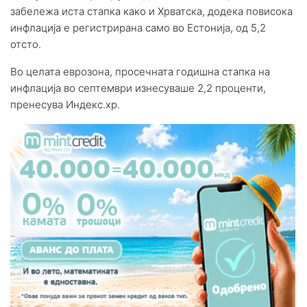
забележа иста стапка како и Хрватска, додека повисока
инфлација е регистрирана само во Естонија, од 5,2
отсто.
Во целата еврозона, просечната годишна стапка на
инфлација во септември изнесуваше 2,2 проценти,
пренесува Индекс.хр.