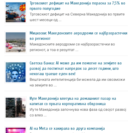
Трговскиот дефицит на Македонија порасна за 7,5% во
првото полугодие
Трговскиот дефицит на Северна Македонија во првите
шест месеци од …
Мицкоски: Македонските аеродроми се најбрзорастечки
во регионот
Македонските аеродроми се најбрзорастечки во
регионот, а тоа е резултат …
Светска банка: AI може да им помогне на земјите во
развој да постигнат напредок за десет години, што
некогаш траеше еден век!
Вештачката интелигенција би можела да им овозможи
на земјите во …
Иуте Македонија влегува на домашниот пазар на
капитал со првата корпоративна обврзница
Иуте Македонија започнува нова фаза од својот развој
со влез …
AI на Meta се хакирала во друга компанија