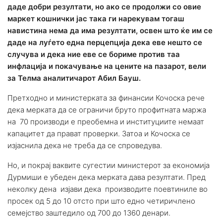
даде добри резултати, но ако се продолжи со овие
маркет кошнички јас така ги нарекувам тогаш
навистина нема да има резултати, освен што ќе им се
даде на луѓето една перцепција дека еве нешто се
случува и дека ние еве се бориме против таа
инфлација и покачување на цените на пазарот, вели
за Телма аналитичарот Абил Бауш.
Претходно и министерката за финансии Кочоска рече
дека мерката да се ограничи бруто профитната маржа
на 70 производи е преобемна и институциите немаат
капацитет да прават проверки. Затоа и Кочоска се
изјаснила дека не треба да се спроведува.
Но, и покрај ваквите сугестии министерот за економија
Дурмиши е убеден дека мерката дава резултати. Пред
неколку дена изјави дека производите поевтиниле во
просек од 5 до 10 отсто при што едно четиричлено
семејство заштедило од 700 до 1360 денари.