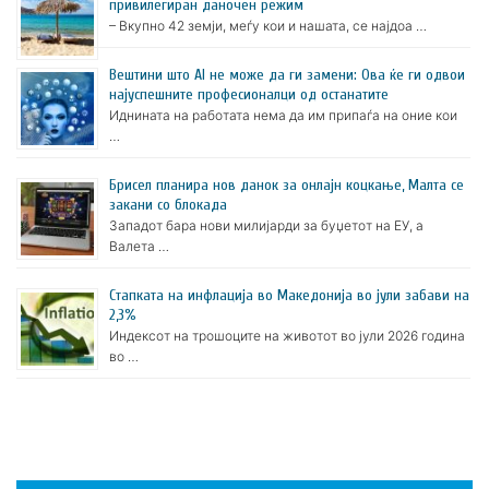
привилегиран даночен режим
– Вкупно 42 земји, меѓу кои и нашата, се најдоа …
Вештини што AI не може да ги замени: Ова ќе ги одвои
најуспешните професионалци од останатите
Иднината на работата нема да им припаѓа на оние кои
…
Брисел планира нов данок за онлајн коцкање, Малта се
закани со блокада
Западот бара нови милијарди за буџетот на ЕУ, а
Валета …
Стапката на инфлација во Македонија во јули забави на
2,3%
Индексот на трошоците на животот во јули 2026 година
во …