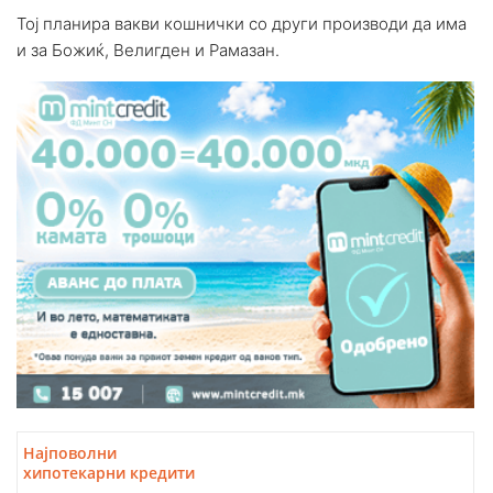
Тој планира вакви кошнички со други производи да има
и за Божиќ, Велигден и Рамазан.