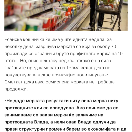
Есенска кошничка ќе има уште идната недела. За
неколку дена завршува мерката со која за околу 70
производи се ограничи бруто профитната маржа на 10
отсто. Но, овие неколку недела откако е на сила
граѓаните пред камерата на Телма велат дека не
почувствувале некое позначајно поевтинување.
Сметаат дека вака осмислена мерката не треба да
продолжи.
-Не даде мерката резултати ниту оваа мерка ниту
претходните кои се воведуваа. Ако почнеме да се
занимаваме со вакви мерки ќе заличиме на
претходната Влада, а нели оваа Влада одлучи да
прави структурни промени барем во економијата и да