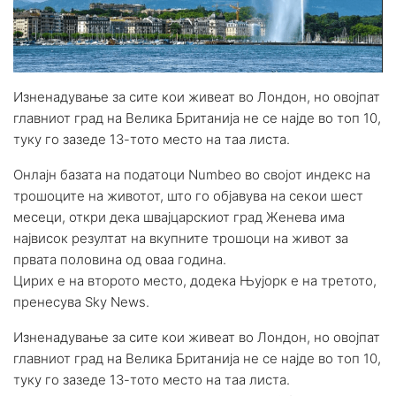
Изненадување за сите кои живеат во Лондон, но овојпат
главниот град на Велика Британија не се најде во топ 10,
туку го зазеде 13-тото место на таа листа.
Онлајн базата на податоци Numbeo во својот индекс на
трошоците на животот, што го објавува на секои шест
месеци, откри дека швајцарскиот град Женева има
највисок резултат на вкупните трошоци на живот за
првата половина од оваа година.
Цирих е на второто место, додека Њујорк е на третото,
пренесува Sky News.
Изненадување за сите кои живеат во Лондон, но овојпат
главниот град на Велика Британија не се најде во топ 10,
туку го зазеде 13-тото место на таа листа.