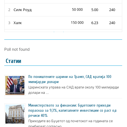
Poll not found
Статии
По поништените царини на Трамп, САД вратија 100
милијарди долари
Царинската управа на САД врати околу 100 милијарди
долари на …
Министерството за финансии: Буџетските приходи
пораснаа за 9,3%, капиталните инвестиции со раст од
речиси 40%
Приходите во Буџетот од почетокот на годината се
прибираат согласно …