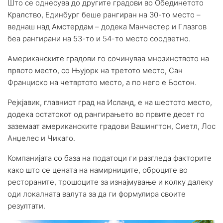
Што се однесува до другите градови во Обединетото
Кралство, Единбург беше рангиран на 30-то место –
веднаш над Амстердам – ​​додека Манчестер и Глазгов
беа рангирани на 53-то и 54-то место соодветно.
Американските градови го сочинуваа мнозинството на
првото место, со Њујорк на третото место, Сан
Франциско на четвртото место, а по него е Бостон.
Рејкјавик, главниот град на Исланд, е на шестото место,
додека остатокот од рангирањето во првите десет го
заземаат американските градови Вашингтон, Сиетл, Лос
Анџелес и Чикаго.
Компанијата со база на податоци ги разгледа факторите
како што се цената на намирниците, оброците во
рестораните, трошоците за изнајмување и колку далеку
оди локалната валута за да ги формулира своите
резултати.