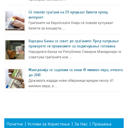
Сè повеќе граѓани на ЕУ купуваат билети преку
интернет
Граѓаните на Европската Унија сè повеќе купуваат
билети за концерти, …
Народна банка со совет до граѓаните: Пред патување
проверете ги провизиите за подигнување готовина
Народната банка на Република Северна Македонија ги
советува граѓаните кои …
Македонија се задолжи со нови 41 милион евра, отплата
до 2041
Државата издаде нови обврзници вредни околу 41
милион евра, а …
Почетна
Услови за Користење
За Нас
Прашања