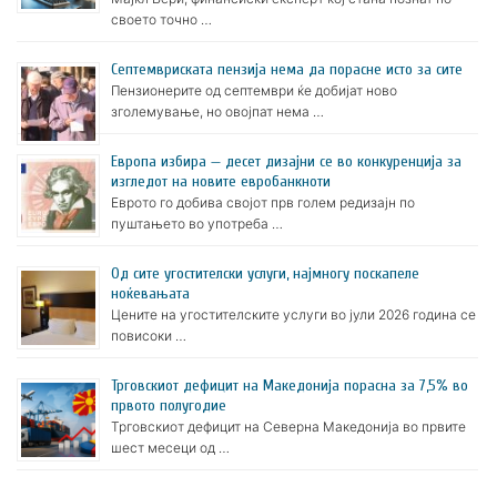
своето точно …
Септемвриската пензија нема да порасне исто за сите
Пензионерите од септември ќе добијат ново
зголемување, но овојпат нема …
Европа избира — десет дизајни се во конкуренција за
изгледот на новите евробанкноти
Еврото го добива својот прв голем редизајн по
пуштањето во употреба …
Oд сите угостителски услуги, најмногу поскапеле
ноќевањата
Цените на угостителските услуги во јули 2026 година се
повисоки …
Трговскиот дефицит на Македонија порасна за 7,5% во
првото полугодие
Трговскиот дефицит на Северна Македонија во првите
шест месеци од …