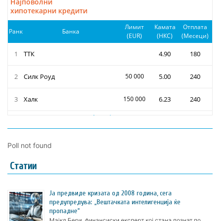
Poll not found
Статии
Ја предвиде кризата од 2008 година, сега
предупредува: „Вештачката интелигенција ќе
пропадне“
Мајкл Бери, финансиски експерт кој стана познат по