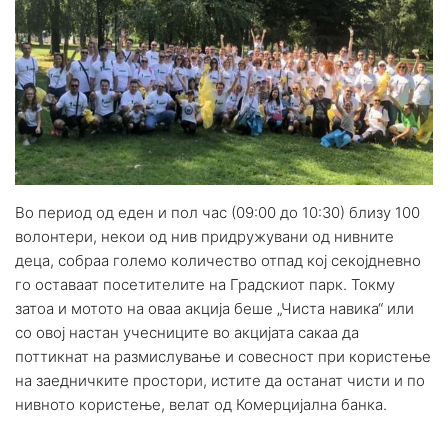
Во период од еден и пол час (09:00 до 10:30) близу 100
волонтери, некои од нив придружувани од нивните
деца, собраа големо количество отпад кој секојдневно
го оставаат посетителите на Градскиот парк. Токму
затоа и мотото на оваа акција беше „Чиста навика“ или
со овој настан учесниците во акцијата сакаа да
поттикнат на размислување и совесност при користење
на заедничките простори, истите да останат чисти и по
нивното користење, велат од Комерцијална банка.