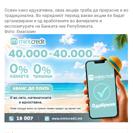
Освен како едукативна, оваа акција треба да прерасне и во
традицонална. Во наредниот период вакви акции ќе бидат
организирани и од вработените во филијалите и
експозитурите на Банката низ Републиката.
Фото: Емагазин