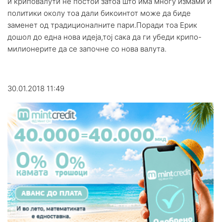
и криповалути не постои затоа што има многу измами и
политики околу тоа дали бикоинтот може да биде
заменет од традиционалните пари.Поради тоа Ерик
дошол до една нова идеја,тој сака да ги убеди крипо-
милионерите да се започне со нова валута.
30.01.2018 11:49