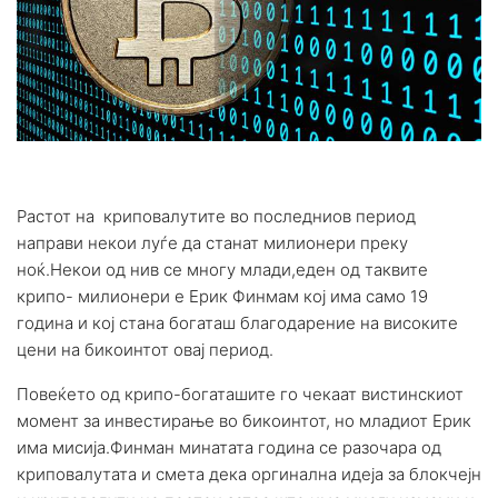
Растот на криповалутите во последниов период
направи некои луѓе да станат милионери преку
ноќ.Некои од нив се многу млади,еден од таквите
крипо- милионери е Ерик Финмам кој има само 19
година и кој стана богаташ благодарение на високите
цени на бикоинтот овај период.
Повеќето од крипо-богаташите го чекаат вистинскиот
момент за инвестирање во бикоинтот, но младиот Ерик
има мисија.Финман минатата година се разочара од
криповалутата и смета дека оргинална идеја за блокчејн