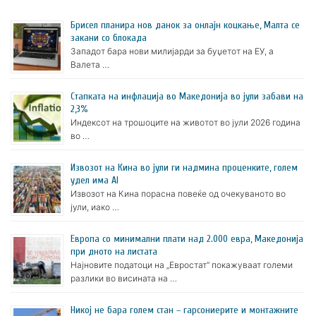
Брисел планира нов данок за онлајн коцкање, Малта се
закани со блокада
Западот бара нови милијарди за буџетот на ЕУ, а
Валета …
Стапката на инфлација во Македонија во јули забави на
2,3%
Индексот на трошоците на животот во јули 2026 година
во …
Извозот на Кина во јули ги надмина проценките, голем
удел има AI
Извозот на Кина порасна повеќе од очекуваното во
јули, иако …
Европа со минимални плати над 2.000 евра, Македонија
при дното на листата
Најновите податоци на „Евростат“ покажуваат големи
разлики во висината на …
Никој не бара голем стан – гарсониерите и монтажните