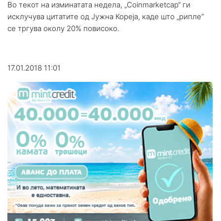
Во текот на изминатата недела, „Coinmarketcap“ ги
исклучува цитатите од Јужна Кореја, каде што „рипле“
се тргува околу 20% повисоко.
17.01.2018 11:01