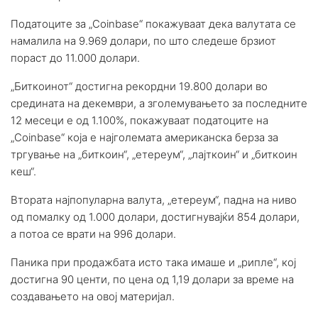
Податоците за „Coinbase“ покажуваат дека валутата се
намалила на 9.969 долари, по што следеше брзиот
пораст до 11.000 долари.
„Биткоинот“ достигна рекордни 19.800 долари во
средината на декември, а зголемувањето за последните
12 месеци е од 1.100%, покажуваат податоците на
„Coinbase“ која е најголемата американска берза за
тргување на „биткоин“, „етереум“, „лајткоин“ и „биткоин
кеш“.
Втората најпопуларна валута, „етереум“, падна на ниво
од помалку од 1.000 долари, достигнувајќи 854 долари,
а потоа се врати на 996 долари.
Паника при продажбата исто така имаше и „рипле“, кој
достигна 90 центи, по цена од 1,19 долари за време на
создавањето на овој материјал.