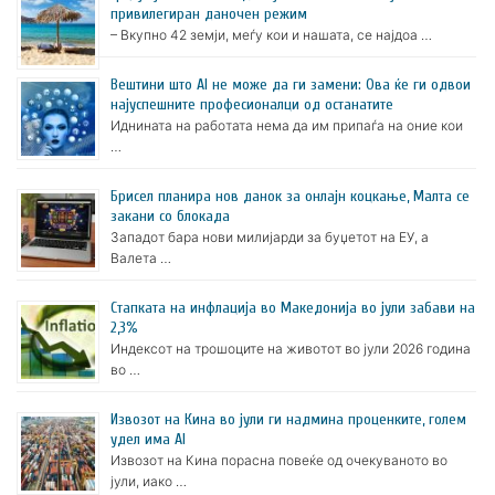
привилегиран даночен режим
– Вкупно 42 земји, меѓу кои и нашата, се најдоа …
Вештини што AI не може да ги замени: Ова ќе ги одвои
најуспешните професионалци од останатите
Иднината на работата нема да им припаѓа на оние кои
…
Брисел планира нов данок за онлајн коцкање, Малта се
закани со блокада
Западот бара нови милијарди за буџетот на ЕУ, а
Валета …
Стапката на инфлација во Македонија во јули забави на
2,3%
Индексот на трошоците на животот во јули 2026 година
во …
Извозот на Кина во јули ги надмина проценките, голем
удел има AI
Извозот на Кина порасна повеќе од очекуваното во
јули, иако …