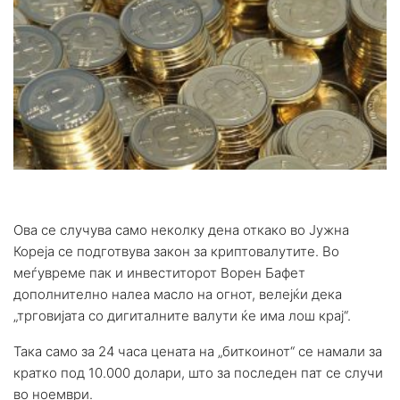
Ова се случува само неколку дена откако во Јужна
Кореја се подготвува закон за криптовалутите. Во
меѓувреме пак и инвеститорот Ворен Бафет
дополнително налеа масло на огнот, велејќи дека
„трговијата со дигиталните валути ќе има лош крај“.
Така само за 24 часа цената на „биткоинот“ се намали за
кратко под 10.000 долари, што за последен пат се случи
во ноември.