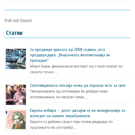
Poll not found
Статии
Ја предвиде кризата од 2008 година, сега
предупредува: „Вештачката интелигенција ќе
пропадне“
Мајкл Бери, финансиски експерт кој стана познат по
своето точно …
Септемвриската пензија нема да порасне исто за сите
Пензионерите од септември ќе добијат ново
зголемување, но овојпат нема …
Европа избира — десет дизајни се во конкуренција за
изгледот на новите евробанкноти
Еврото го добива својот прв голем редизајн по
пуштањето во употреба …