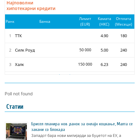
Poll not found
Статии
Брисел планира нов данок за онлајн коцкање, Малта се
закани со блокада
Западот бара нови милијарди за буџетот на ЕУ, а