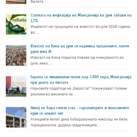
Валета …
Стапката на инфлација во Македонија во јули забави на
2,3%
Индексот на трошоците на животот во јули 2026 година
во …
Извозот на Кина во јули ги надмина проценките, голем
удел има AI
Извозот на Кина порасна повеќе од очекуваното во
јули, иако …
Европа со минимални плати над 2.000 евра, Македонија
при дното на листата
Најновите податоци на „Евростат“ покажуваат големи
разлики во висината на …
Никој не бара голем стан – гарсониерите и монтажните
куќи се новиот хит
Агенциите велат дека побарувачката никогаш не била
порационална, додека градежниците …