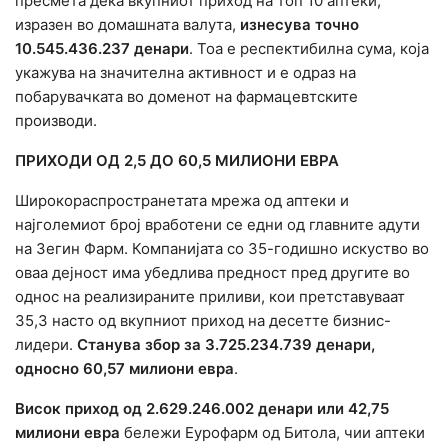
пресмета дека вкупниот приход на топ 10 аптеки,
изразен во домашната валута,
изнесува точно
10.545.436.237 денари
. Тоа е респектибилна сума, која
укажува на значителна активност и е одраз на
побарувачката во доменот на фармацевтските
производи.
ПРИХОДИ ОД 2,5 ДО 60,5 МИЛИОНИ ЕВРА
Широкораспространетата мрежа од аптеки и
најголемиот број вработени се едни од главните адути
на Зегин Фарм. Компанијата со 35-годишно искуство во
оваа дејност има убедлива предност пред другите во
однос на реализираните приливи, кои претставуваат
35,3 насто од вкупниот приход на десетте бизнис-
лидери.
Станува збор за 3.725.234.739 денари,
односно 60,57 милиони евра
.
Висок приход од 2.629.246.002 денари или 42,75
милиони евра
бележи Еурофарм од Битола, чии аптеки