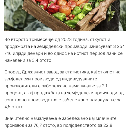
Во второто тримесечје од 2023 година, откупот и
продажбата на земјоделски производи изнесуваат 3 254
746 илјади денари и во однос на истиот период лани се
намалени за 3,4 отсто.
Според Државниот завод за статистика, кај откупот на
земјоделски производи од индивидуалните
производители е забележано намалување за 2,1
процент, а кај продажбата на земјоделски производи од
сопствено производство e забележано намалување за
4,5 отсто.
Значително намалување е забелeжано кај млечните
производи за 76,7 отсто, во полјоделството за 22,8