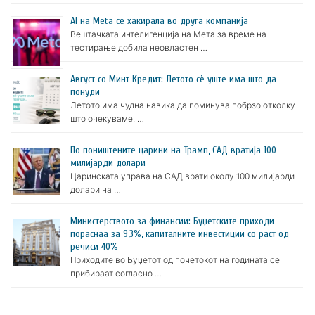
AI на Meta се хакирала во друга компанија
Вештачката интелигенција на Мета за време на
тестирање добила неовластен …
Август со Минт Кредит: Летото сè уште има што да
понуди
Летото има чудна навика да поминува побрзо отколку
што очекуваме. …
По поништените царини на Трамп, САД вратија 100
милијарди долари
Царинската управа на САД врати околу 100 милијарди
долари на …
Министерството за финансии: Буџетските приходи
пораснаа за 9,3%, капиталните инвестиции со раст од
речиси 40%
Приходите во Буџетот од почетокот на годината се
прибираат согласно …