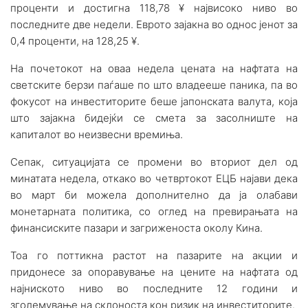
проценти и достигна 118,78 ¥ највисоко ниво во
последните две недели. Еврото зајакна во однос јенот за
0,4 проценти, на 128,25 ¥.
На почетокот на оваа недела цената на нафтата на
светските берзи паѓаше по што владееше паника, па во
фокусот на инвеститорите беше јапонската валута, која
што зајакна бидејќи се смета за засолниште на
капиталот во неизвесни времиња.
Сепак, ситуацијата се промени во вториот дел од
минатата недела, откако во четвртокот ЕЦБ најави дека
во март би можела дополнително да ја олабави
монетарната политика, со оглед на превирањата на
финансиските пазари и загриженоста околу Кина.
Тоа го поттикна растот на пазарите на акции и
придонесе за опоравување на цените на нафтата од
најниското ниво во последните 12 години и
зголемување на склоноста кон ризик на инвеститорите.