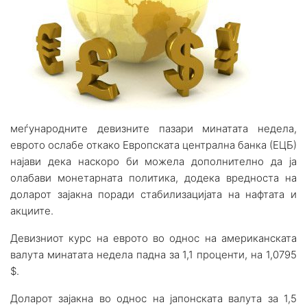
меѓународните девизните пазари минатата недела,
еврото ослабе откако Европската централна банка (ЕЦБ)
најави дека наскоро би можела дополнително да ја
олабави монетарната политика, додека вредноста на
доларот зајакна поради стабилизацијата на нафтата и
акциите.
Девизниот курс на еврото во однос на американската
валута минатата недела падна за 1,1 проценти, на 1,0795
$.
Доларот зајакна во однос на јапонската валута за 1,5