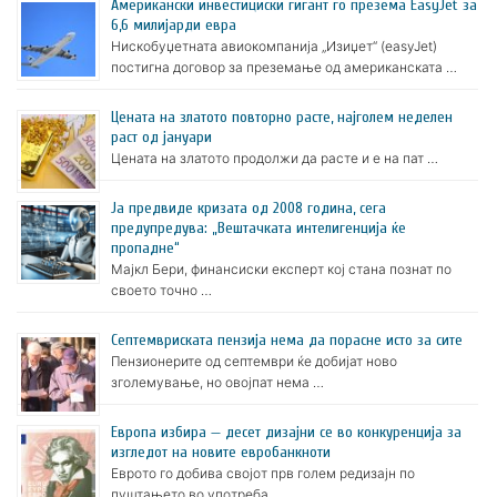
Американски инвестициски гигант го презема EasyJet за
6,6 милијарди евра
Нискобуџетната авиокомпанија „Изиџет“ (easyJet)
постигна договор за преземање од американската …
Цената на златото пoвторно расте, најголем неделен
раст од јануари
Цената на златото продолжи да расте и е на пат …
Ја предвиде кризата од 2008 година, сега
предупредува: „Вештачката интелигенција ќе
пропадне“
Мајкл Бери, финансиски експерт кој стана познат по
своето точно …
Септемвриската пензија нема да порасне исто за сите
Пензионерите од септември ќе добијат ново
зголемување, но овојпат нема …
Европа избира — десет дизајни се во конкуренција за
изгледот на новите евробанкноти
Еврото го добива својот прв голем редизајн по
пуштањето во употреба …