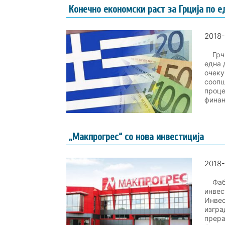
Конечно економски раст за Грција по е
2018-
Грчка
една 
очеку
соопш
проце
финанс
„Макпрогрес“ со нова инвестиција
2018-
Фабри
инвес
Инвес
изгра
прера