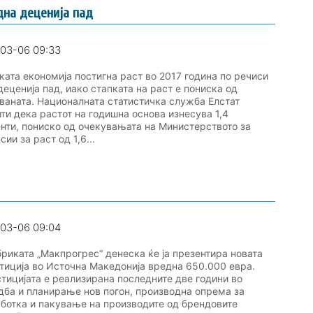
дна деценија пад
03-06 09:33
та економија постигна раст во 2017 година по речиси
деценија пад, иако стапката на раст е пониска од
ваната. Националната статистичка служба Елстат
ти дека растот на годишна основа изнесува 1,4
нти, пониско од очекувањата на Министерството за
ии за раст од 1,6...
03-06 09:04
ката „Макпрогрес“ денеска ќе ја презентира новата
тиција во Источна Македонија вредна 650.000 eвра.
тицијата е реализирана последните две години во
дба и планирање нов погон, производна опрема за
ботка и пакување на производите од брендовите