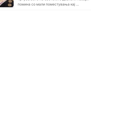
помина со мали поместувања кај …