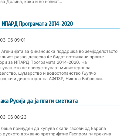
ва Долина, како и во новиот...
а ИПАРД Програмата 2014-2020
03-06 09:01
енцијата за финансиска поддршка во земјоделството
алниот развој денеска ќе бидат потпишани првите
ори за ИПАРД Програмата 2014-2020. На
шувањето ќе присуствуваат министерот за
делство, шумарство и водостопанство Љупчо
овски и директорот на АФПЗР, Никола Бабовски.
сака Русија да ја плати сметката
03-06 08:23
беше принуден да купува скапи гасови од Европа
о руското државно претпријатие Гаспром ги прекина