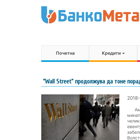
Почетна
Кредити
“Wall Street” продолжува да тоне пора
2018-
Амер
минат
челик
евент
забел
Волстр