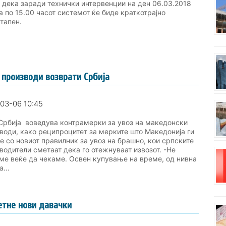
 дека заради технички интервенции на ден 06.03.2018
а по 15.00 часот системот ќе биде краткотрајно
тапен.
 производи возврати Србија
03-06 10:45
Србија воведува контрамерки за увоз на македонски
води, како реципроцитет за мерките што Македонија ги
е со новиот правилник за увоз на брашно, кои српските
водители сметаат дека го отежнуваат извозот. -Не
е веќе да чекаме. Освен купување на време, од нивна
...
етне нови давачки