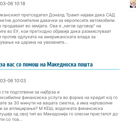
03-06 10:18
канскиот претседател Доналд Трамп најави дека САД
метне допонителни давачки за европксите автомобили
е продаваат во земјата. Ова е „негов одговор“ на
ите во ЕУ, кои претходно објавија дека размислуваат
 против одлуката на американската влада за
ување на царина на увезените...
за вас со помош на Македноска пошта
03-06 10:03
сте подготвени за најбрза и
ексибилна финансиска услуга во форма на кредит кој го
ате за 30 минути на вашата сметка, а има најповолни
и за аплицирање? М KЕШ, водечката финансиска
туција од овој тип во Македонија го олесни пристапот до
и со тоа...