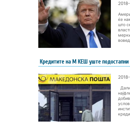
2018-
Амери
ќе на
што с
власт
мерки
вовед
Кредитите на М КЕШ уште подостапни 
2018-
Дали 
најфл
добив
услов
инсти
кредит