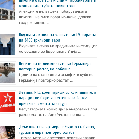
Никој не бара голем стан – гарсониерите и
монтажните куќи се новиот хит
Агенциите велат дека побарувачката
никогаш не била порационална, додека
градежниците …
Вкупната актива на банките во ЕУ порасна
на 34,33 трилиони евра
Вкупната актива на кредитните институции
со седиште во Европската Унија …
Цените на недвижностите во Германија
повторно растат, но побавно
Цените на становите и семејните куќи во
Германија повторно растат, …
Левица: РКЕ крои тарифи со компаниите, а
народот ќе биде известен кога ќе му
пристигне сметка за струја
Регулаторната комисија за енергетика под
раководство на Ацо Ристов почна …
Девизниот пазар мирен: Еврото стабилно,
турската лира повторно ослабе
Тргувањето на светските девизни пазари