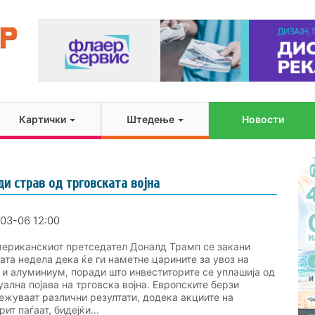
Картички
Штедење
Новости
ди страв од трговската војна
03-06 12:00
иканскиот претседател Доналд Трамп се закани
ата недела дека ќе ги наметне царините за увоз на
 и алуминиум, поради што инвеститорите се уплашија од
уална појава на трговска војна. Европските берзи
ежуваат различни резултати, додека акциите на
ит паѓаат, бидејќи...