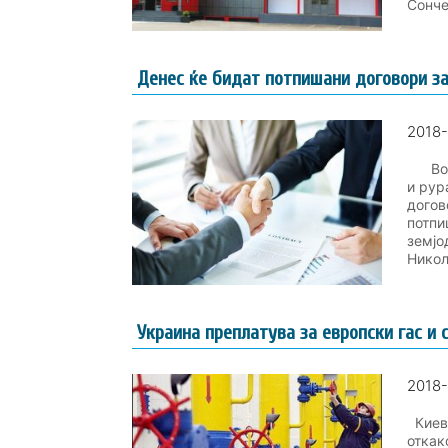
Сонче
Денес ќе бидат потпишани договори з
2018-
Во Аг
и рур
догов
потпи
земјо
Никол
Украина преплатува за европски гас и 
2018-
Киев 
откак