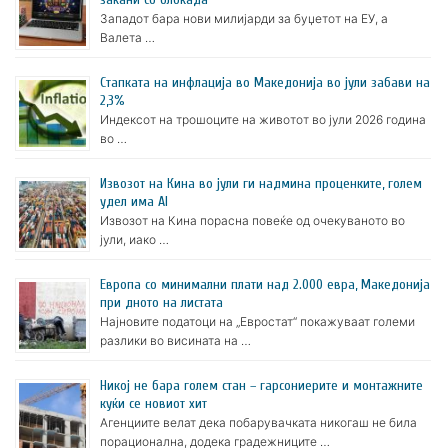
Западот бара нови милијарди за буџетот на ЕУ, а
Валета …
Стапката на инфлација во Македонија во јули забави на
2,3%
Индексот на трошоците на животот во јули 2026 година
во …
Извозот на Кина во јули ги надмина проценките, голем
удел има AI
Извозот на Кина порасна повеќе од очекуваното во
јули, иако …
Европа со минимални плати над 2.000 евра, Македонија
при дното на листата
Најновите податоци на „Евростат“ покажуваат големи
разлики во висината на …
Никој не бара голем стан – гарсониерите и монтажните
куќи се новиот хит
Агенциите велат дека побарувачката никогаш не била
порационална, додека градежниците …