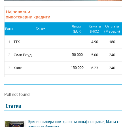
Poll not found
Статии
Брисел планира нов данок за онлајн коцкање, Малта се
закани со блокада