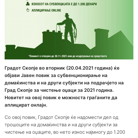
Градот Скопје во вторник (20.04.2021 година) ќе
објави Јавен повик за субвенционирање на
домаќинства и на други субјекти на подрачјето на
Град Скопје за чистење оџаци за 2021 година.
Новитет на овој повик е можноста граѓаните да
аплицират онлајн.
Со овој повик, Градот Скопје ќе надомести дел од
трошоците на домаќинства и на други субјекти за
чистење на оџаците, во нето износ најмногу до 1.200