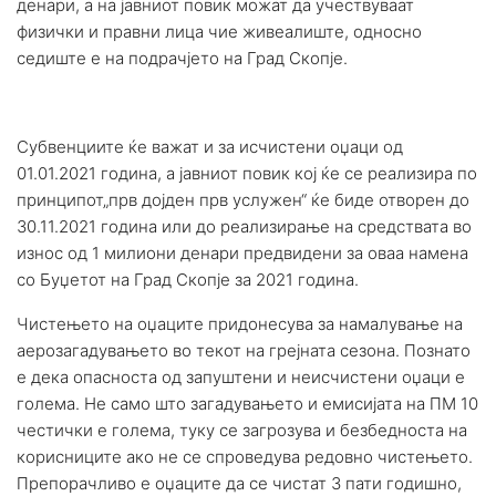
денари, а на јавниот повик можат да учествуваат
физички и правни лица чие живеалиште, односно
седиште е на подрачјето на Град Скопје.
Субвенциите ќе важат и за исчистени оџаци од
01.01.2021 година, а јавниот повик кој ќе се реализира по
принципот„прв дојден прв услужен“ ќе биде отворен до
30.11.2021 година или до реализирање на средствата во
износ од 1 милиони денари предвидени за оваа намена
со Буџетот на Град Скопје за 2021 година.
Чистењето на оџаците придонесува за намалување на
аерозагадувањето во текот на грејната сезона. Познато
е дека опасноста од запуштени и неисчистени оџаци е
голема. Не само што загадувањето и емисијата на ПМ 10
честички е голема, туку се загрозува и безбедноста на
корисниците ако не се спроведува редовно чистењето.
Препорачливо е оџаците да се чистат 3 пати годишно,