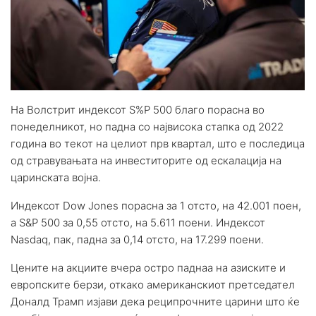
На Волстрит индексот S%P 500 благо порасна во
понеделникот, но падна со највисока стапка од 2022
година во текот на целиот прв квартал, што е последица
од стравувањата на инвеститорите од ескалација на
царинската војна.
Индексот Dow Jones порасна за 1 отсто, на 42.001 поен,
а S&P 500 за 0,55 отсто, на 5.611 поени. Индексот
Nasdaq, пак, падна за 0,14 отсто, на 17.299 поени.
Цените на акциите вчера остро паднаа на азиските и
европските берзи, откако американскиот претседател
Доналд Трамп изјави дека реципрочните царини што ќе