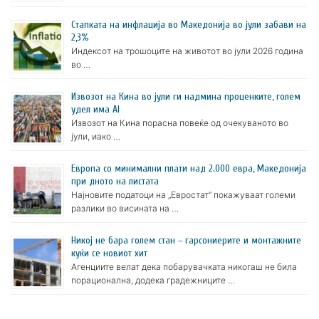
Стапката на инфлација во Македонија во јули забави на
2,3%
Индексот на трошоците на животот во јули 2026 година
во …
Извозот на Кина во јули ги надмина проценките, голем
удел има AI
Извозот на Кина порасна повеќе од очекуваното во
јули, иако …
Европа со минимални плати над 2.000 евра, Македонија
при дното на листата
Најновите податоци на „Евростат“ покажуваат големи
разлики во висината на …
Никој не бара голем стан – гарсониерите и монтажните
куќи се новиот хит
Агенциите велат дека побарувачката никогаш не била
порационална, додека градежниците …