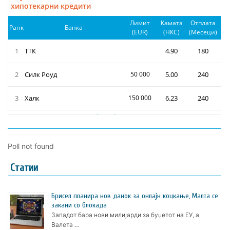
Poll not found
Статии
Брисел планира нов данок за онлајн коцкање, Малта се
закани со блокада
Западот бара нови милијарди за буџетот на ЕУ, а
Валета …