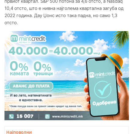
првиот квартал. S&P 500 потона за 4,6 отсто, а Nasdaq
10,4 отсто, што е нивна најголема квартална загуба од
2022 година. Дау Џонс исто така падна, но само 1,3
отсто.