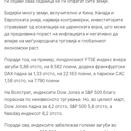
ги објави оваа седмица ќе ги опфатат сите земји.
Бидејќи многу земји, вклучително и Кина, Канада и
Европската унија, најавија контрамерки, инвеститорите
стравуваат од ескалација на царинската војна, што може
да предизвика пораст на инфлацијата и негативно да
влијае на меѓународната трговија и глобалниот
економски раст.
Поради тоа, на пример, лондонскиот FTSE индекс вчера
загуби 0,88 отсто, на 8.582 поени, додека франкфуртски
DAX падна за 1,33 отсто, на 22.163 поени, а париски CAC
1,58 отсто, на 7.790 поени.
На Волстрит, индексите Dow Jones и S&P 500 благо
пораснаа по неизвесното тргување. Но, во целиот март,
Dow Jones падна за 4,2 отсто, S&P 500 5,8 отсто, а
Nasdaq индексот 8,2 отсто.
Поради ова, индексите забележаа големи загуби во