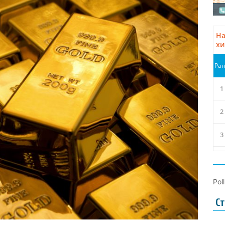
Pol
Ст