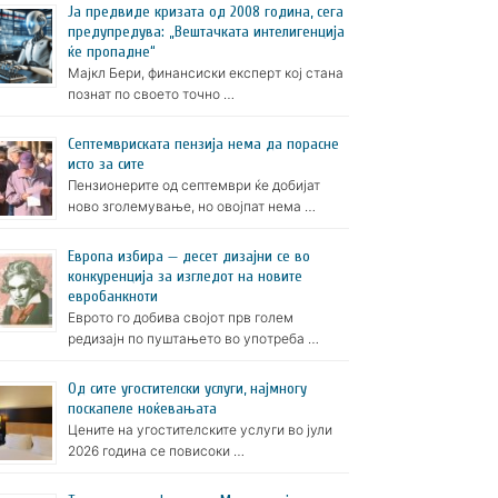
Ја предвиде кризата од 2008 година, сега
предупредува: „Вештачката интелигенција
ќе пропадне“
Мајкл Бери, финансиски експерт кој стана
познат по своето точно …
Септемвриската пензија нема да порасне
исто за сите
Пензионерите од септември ќе добијат
ново зголемување, но овојпат нема …
Европа избира — десет дизајни се во
конкуренција за изгледот на новите
евробанкноти
Еврото го добива својот прв голем
редизајн по пуштањето во употреба …
Oд сите угостителски услуги, најмногу
поскапеле ноќевањата
Цените на угостителските услуги во јули
2026 година се повисоки …