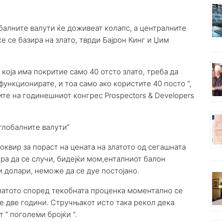
балните валути ќе доживеат колапс, а централните
е се базира на злато, тврди Бајрон Кинг и Џим
 која има покритие само 40 отсто злато, треба да
функционирате, и тоа само ако користите 40 посто “,
ите на годинешниот конгрес Prospectors & Developers
 глобалните валути”
квир за пораст на цената на златото од сегашната
ора да се случи, бидејќи мом,енталниот балон
ни долари, неможе да се дуе постојано.
златото според текобната проценка моментално се
е две години. Стручњакот исто така рекол дека
 ” поголеми бројќи “.