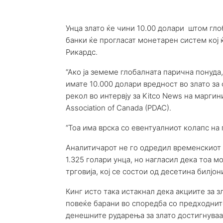
Унца злато ќе чини 10.00 долари штом гло
банки ќе прогласат монетарен систем кој ќ
Рикардс.
“Ако ја земеме глобалната парична понуда,
имате 10.000 долари вредност во злато за 
рекол во интервју за Kitco News на маргин
Association of Canada (PDAC).
“Тоа има врска со евентуалниот колапс на
Аналитичарот не го одредил временскиот о
1.325 голари унца, но нагласил дека тоа м
трговија, кој се состои од десетина билјо
Кинг исто така истакнал дека акциите за 
повеќе барани во споредба со предходнит
денешните рударења за злато достигнуваат