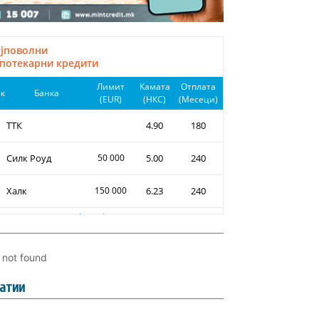
l not found
атии