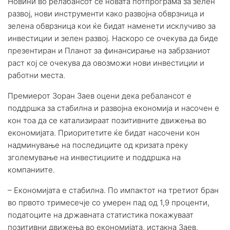
Новини во релабансот се новата потпрограма за зелен
развој, нови инструменти како развојна обврзница и
зелена обврзница кои ќе бидат наменети исклучиво за
инвестиции и зелен развој. Наскоро се очекува да биде
презентиран и Планот за финансирање на забрзаниот
раст кој се очекува да овозможи нови инвестиции и
работни места.
Премиерот Зоран Заев оцени дека ребалансот е
поддршка за стабилна и развојна економија и насочен е
кон тоа да се катализираат позитивните движења во
економијата. Приоритетите ќе бидат насочени кон
надминување на последиците од кризата преку
зголемување на инвестициите и поддршка на
компаниите.
– Економијата е стабилна. По импактот на третиот бран
во првото тримесечје со умерен пад од 1,9 проценти,
податоците на државната статистика покажуваат
позитивни движења во економијата, истакна Заев,