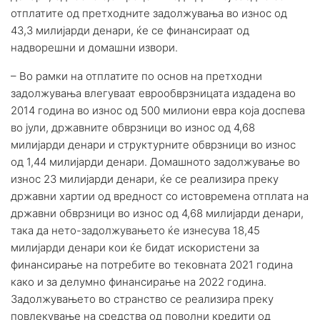
отплатите од претходните задолжувања во износ од
43,3 милијарди денари, ќе се финансираат од
надворешни и домашни извори.
– Во рамки на отплатите по основ на претходни
задолжувања влегуваат еврообврзницата издадена во
2014 година во износ од 500 милиони евра која доспева
во јули, државните обврзници во износ од 4,68
милијарди денари и структурните обврзници во износ
од 1,44 милијарди денари. Домашното задолжување во
износ 23 милијарди денари, ќе се реализира преку
државни хартии од вредност со истовремена отплата на
државни обврзници во износ од 4,68 милијарди денари,
така да нето-задолжувањето ќе изнесува 18,45
милијарди денари кои ќе бидат искористени за
финансирање на потребите во тековната 2021 година
како и за делумно финансирање на 2022 година.
Задолжувањето во странство се реализира преку
повлекување на средства од поволни кредити од