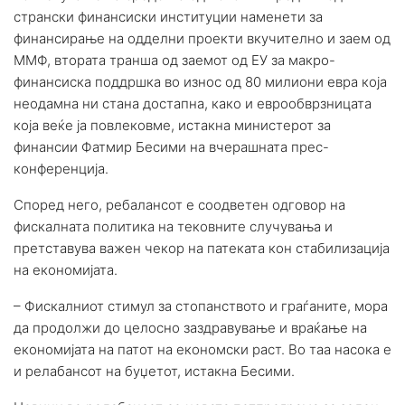
странски финансиски институции наменети за
финансирање на одделни проекти вкучително и заем од
ММФ, втората транша од заемот од ЕУ за макро-
финансиска поддршка во износ од 80 милиони евра која
неодамна ни стана достапна, како и еврообврзницата
која веќе ја повлековме, истакна министерот за
финансии Фатмир Бесими на вчерашната прес-
конференција.
Според него, ребалансот е соодветен одговор на
фискалната политика на тековните случувања и
претставува важен чекор на патеката кон стабилизација
на економијата.
– Фискалниот стимул за стопанството и граѓаните, мора
да продолжи до целосно заздравување и враќање на
економијата на патот на економски раст. Во таа насока е
и релабансот на буџетот, истакна Бесими.