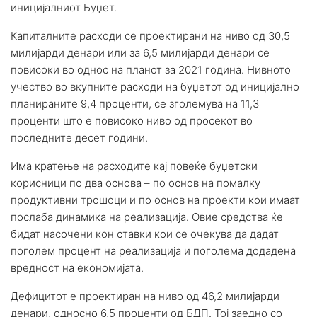
иницијалниот Буџет.
Капиталните расходи се проектирани на ниво од 30,5
милијарди денари или за 6,5 милијарди денари се
повисоки во однос на планот за 2021 година. Нивното
учество во вкупните расходи на буџетот од иницијално
планираните 9,4 проценти, се зголемува на 11,3
проценти што е повисоко ниво од просекот во
последните десет години.
Има кратење на расходите кај повеќе буџетски
корисници по два основа – по основ на помалку
продуктивни трошоци и по основ на проекти кои имаат
послаба динамика на реализација. Овие средства ќе
бидат насочени кон ставки кои се очекува да дадат
поголем процент на реализација и поголема додадена
вредност на економијата.
Дефицитот е проектиран на ниво од 46,2 милијарди
денари, односно 6,5 проценти од БДП. Тој заедно со