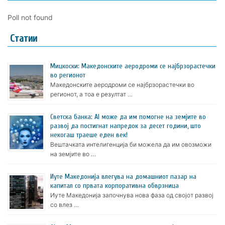
Poll not found
Статии
Мицкоски: Македонските аеродроми се најбрзорастечки
во регионот
Македонските аеродроми се најбрзорастечки во
регионот, а тоа е резултат …
Светска банка: AI може да им помогне на земјите во
развој да постигнат напредок за десет години, што
некогаш траеше еден век!
Вештачката интелигенција би можела да им овозможи
на земјите во …
Иуте Македонија влегува на домашниот пазар на
капитал со првата корпоративна обврзница
Иуте Македонија започнува нова фаза од својот развој
со влез …