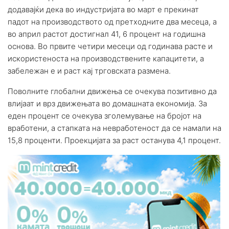
додавајќи дека во индустријата во март е прекинат
падот на производството од претходните два месеца, а
во април растот достигнал 41, 6 процент на годишна
основа. Во првите четири месеци од годинава расте и
искористеноста на производствените капацитети, а
забележан е и раст кај трговската размена.
Поволните глобални движења се очекува позитивно да
влијаат и врз движењата во домашната економија. За
еден процент се очекува зголемување на бројот на
вработени, а стапката на невработеност да се намали на
15,8 проценти. Проекцијата за раст останува 4,1 процент.