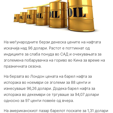
На меѓународните берзи денеска цените на нафтата
искачија над 96 долари. Растот е поттикнат од
индициите за слаба понуда во САД и очекувањата за
зголемена побарувачка на гориво во Кина за време на
празничната сезона.
На берзата во Лондон цената на барел нафта за
испорака во ноември се зголеми за 88 центи и
изнесуваше 96,26 долари. Додека барел нафта за
испорака во декември се тргуваше за 94,07 долари
односно за 97 центи повеќе од вчера.
На американскиот пазар барелот поскапе за 1,31 долари