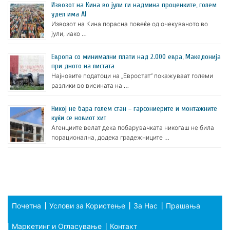
Извозот на Кина во јули ги надмина проценките, голем
удел има AI
Извозот на Кина порасна повеќе од очекуваното во
јули, иако …
Европа со минимални плати над 2.000 евра, Македонија
при дното на листата
Најновите податоци на „Евростат“ покажуваат големи
разлики во висината на …
Никој не бара голем стан – гарсониерите и монтажните
куќи се новиот хит
Агенциите велат дека побарувачката никогаш не била
порационална, додека градежниците …
Почетна
Услови за Користење
За Нас
Прашања
Маркетинг и Огласување
Контакт