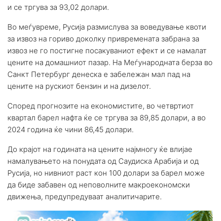
и се тргува за 93,02 долари.
Во меѓувреме, Русија размислува за воведување квоти
за извоз на гориво доколку привремената забрана за
извоз не го постигне посакуваниот ефект и се намалат
цените на домашниот пазар. На Меѓународната берза во
Санкт Петербург денеска е забележан мал пад на
цените на рускиот бензин и на дизелот.
Според прогнозите на економистите, во четвртиот
квартал барел нафта ќе се тргува за 89,85 долари, а во
2024 година ќе чини 86,45 долари.
До крајот на годината на цените најмногу ќе влијае
намалувањето на понудата од Саудиска Арабија и од
Русија, но нивниот раст кон 100 долари за барел може
да биде забавен од неповолните макроекономски
движења, предупредуваат аналитичарите.