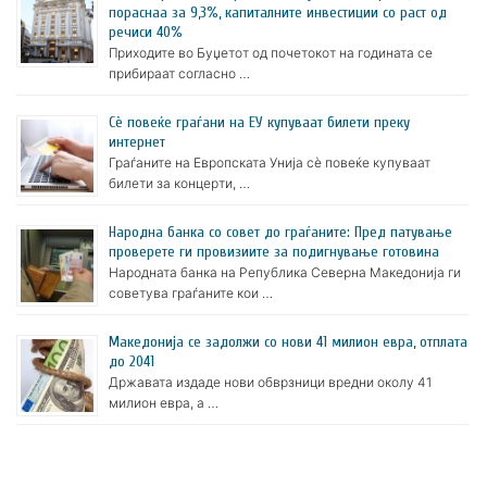
пораснаа за 9,3%, капиталните инвестиции со раст од
речиси 40%
Приходите во Буџетот од почетокот на годината се
прибираат согласно …
Сè повеќе граѓани на ЕУ купуваат билети преку
интернет
Граѓаните на Европската Унија сè повеќе купуваат
билети за концерти, …
Народна банка со совет до граѓаните: Пред патување
проверете ги провизиите за подигнување готовина
Народната банка на Република Северна Македонија ги
советува граѓаните кои …
Македонија се задолжи со нови 41 милион евра, отплата
до 2041
Државата издаде нови обврзници вредни околу 41
милион евра, а …