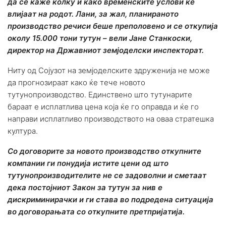
да се каже колку и како временските услови ќе
влијаат на родот. Лани, за жал, планираното
производство речиси беше преполовено и се откупија
околу 15.000 тони тутун – вели Јане Станкоски,
директор на Државниот земјоделски инспекторат.
Ниту од Сојузот на земјоделските здруженија не може
да прогнозираат како ќе тече новото
тутунопроизводство. Единствено што тутунарите
бараат е исплатлива цена која ќе го оправда и ќе го
направи исплатливо производството на оваа стратешка
култура.
Со договорите за новото производство откупните
компании ги понудија истите цени од што
тутунопроизводителите не се задоволни и сметаат
дека постојниот Закон за тутун за нив е
дискриминирачки и ги става во подредена ситуација
во договорањата со откупните претпријатија.